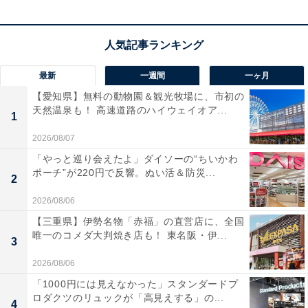
最新
一週間
一ヶ月
【愛知県】無料の動物園＆観光牧場に、市初の
天然温泉も！ 高速道路のハイウェイオア...
1
2026/08/07
「やっと巡り会えたよ」ダイソーの“ちいかわ
ポーチ”が220円で反響。ぬい活＆防災...
2
2026/08/06
【三重県】伊勢名物「赤福」の直営店に、全国
唯一のコメダ大判焼き店も！ 東名阪・伊...
3
2026/08/06
「1000円には見えなかった」スタンダードプ
ロダクツのリュックが「高見えする」の...
4