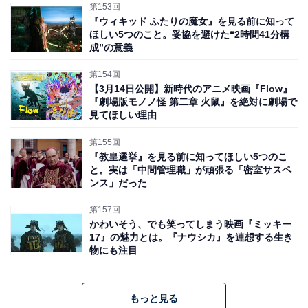
第153回
『ウィキッド ふたりの魔女』を見る前に知って
ほしい5つのこと。妥協を避けた“2時間41分構
成”の意義
第154回
【3月14日公開】新時代のアニメ映画『Flow』
『劇場版モノノ怪 第二章 火鼠』を絶対に劇場で
見てほしい理由
第155回
『教皇選挙』を見る前に知ってほしい5つのこ
と。実は「中間管理職」が頑張る「密室サスペ
ンス」だった
第157回
かわいそう、でも笑ってしまう映画『ミッキー
17』の魅力とは。『ナウシカ』を連想する生き
物にも注目
もっと見る