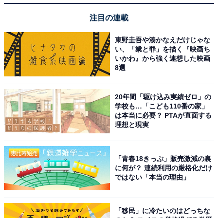
注目の連載
東野圭吾や湊かなえだけじゃな
い、「業と罪」を描く『映画ち
いかわ』から強く連想した映画
8選
20年間「駆け込み実績ゼロ」の
学校も…「こども110番の家」
は本当に必要？ PTAが直面する
理想と現実
「青春18きっぷ」販売激減の裏
に何が？ 連続利用の厳格化だけ
ではない「本当の理由」
「移民」に冷たいのはどっちな