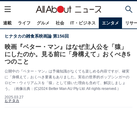
連載
ライフ
グルメ
社会
IT・ビジネス
エンタメ
リサ
ヒナタカの雑食系映画論 第156回
映画『ベター・マン』はなぜ主人公を「猿」
にしたのか。見る前に「身構えて」おくべき5
つのこと
公開中の『ベター・マン』は予備知識がなくても楽しめる内容ですが、確実
に「身構えて」おくべき要素もありました。実在の世界的ポップシンガーの
ロビー・ウィリアムスを「猿」として描いた理由も含めて、解説しましょ
う。（画像出典：(C)2024 Better Man AU Pty Ltd. All rights reserved.）
2025.03.27
ヒナタカ