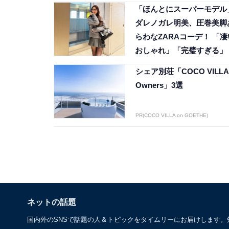
「ほんとにスーパーモデル
ダレノガレ明美、圧巻美脚
らわなZARAコーデ！ 「凄
おしゃれ」「完璧すぎる」
シェア別荘「COCO VILLA
Owners」3選
PR(COCO VILLA on GOETHE)
ネットの話題
国内外のSNSで話題の人＆トピックをタイムリーにお届けします