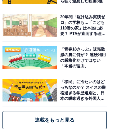
ら強く連想した映画8選
20年間「駆け込み実績ゼ
ロ」の学校も…「こども
110番の家」は本当に必
要？ PTAが直面する理想
と現実
「青春18きっぷ」販売激
減の裏に何が？ 連続利用
の厳格化だけではない
「本当の理由」
「移民」に冷たいのはど
っちなのか？ スイスの厳
格過ぎる学歴選別と、日
本の曖昧過ぎる外国人政
策
連載をもっと見る