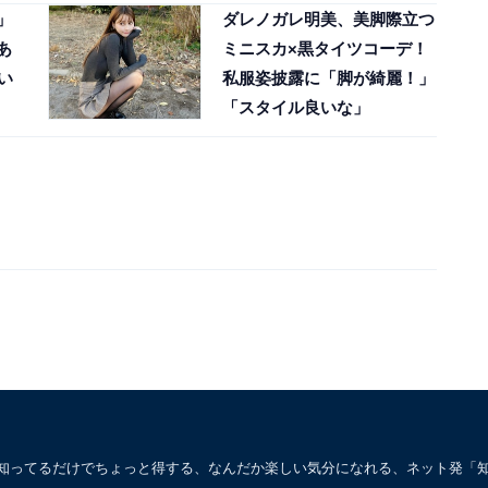
」
ダレノガレ明美、美脚際立つ
あ
ミニスカ×黒タイツコーデ！
い
私服姿披露に「脚が綺麗！」
「スタイル良いな」
。知ってるだけでちょっと得する、なんだか楽しい気分になれる、ネット発「