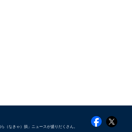
知ら（なきゃ）損」ニュースが盛りだくさん。