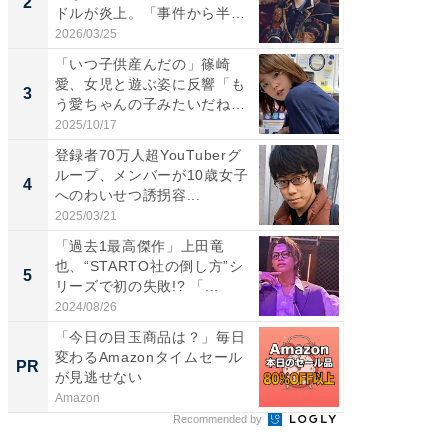
2
2
ドルが炎上。「事件から半年
らのプレ
も...
愛...
2026/03/25
2026/08/0
「いつ子供産んだの」篠崎
「脚が
愛、女児と遊ぶ姿に反響「も
横川尚
3
3
う愛ちゃんの子みたいだね」
ムキな姿
「完...
刃...
2025/10/17
2026/08/0
登録者70万人超YouTuberグ
「え、
ループ、メンバーが10歳女子
芸人、2
4
4
へのわいせつ誘拐容...
エットに
2025/03/21
2026/08/0
「過去1最高傑作」上田竜
「脳がバ
也、“STARTO社の倒し方”シ
装姿が話
5
5
リーズで初の失敗!? 「...
のお父さ
2024/08/26
2026/08/0
「今日の目玉商品は？」毎日
シェア別荘
変わるAmazonタイムセール
wners
PR
PR
が見逃せない
Amazon
COCO VIL
Recommended by