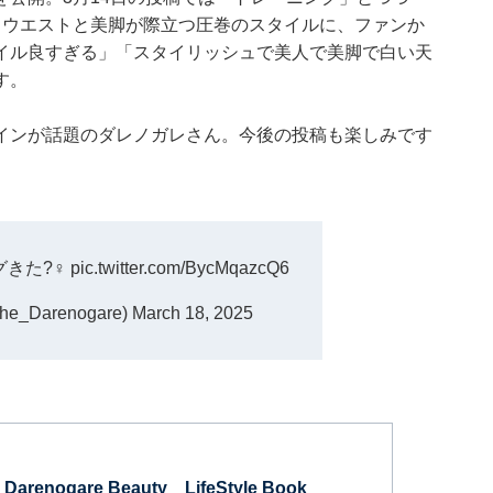
るウエストと美脚が際立つ圧巻のスタイルに、ファンか
イル良すぎる」「スタイリッシュで美人で美脚で白い天
す。
インが話題のダレノガレさん。今後の投稿も楽しみです
?️‍♀️
pic.twitter.com/BycMqazcQ6
_Darenogare)
March 18, 2025
 Darenogare Beauty LifeStyle Book