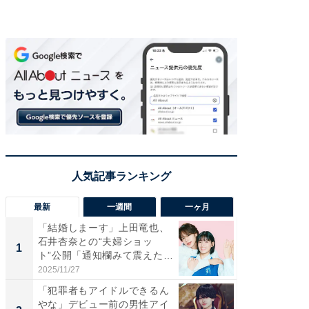
最新
一週間
一ヶ月
「結婚しまーす」上田竜也、
「さす
石井杏奈との“夫婦ショッ
は」高
1
1
ト”公開「通知欄みて震えた」
災地を
「...
「カ...
2025/11/27
2026/08/0
「犯罪者もアイドルできるん
「女の
やな」デビュー前の男性アイ
介、バ