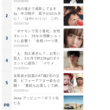
た」の...
「カ...
2026/08/06
2026/08/0
「光の速さで成長してます
「女の
ね」中川翔子、双子が10カ月
介、バ
2
2
に！ 「はやいいいい この
らのプレ
前...
愛...
2026/07/30
2026/08/0
「ポケモンで言う進化」女性
「好感
タレント、25キロ増量ショッ
や、“マ
3
3
トに反響！ 「全然パーツ埋...
画変更
財...
2026/08/05
2026/07/3
「え、別人過ぎん？」お笑い
「脚が
芸人、2カ月で約12kgのダイ
横川尚
4
4
エットに成功！ 「イケメ...
ムキな姿
刃...
2026/08/04
2026/08/0
女装姿が話題の47歳2児の父
「2人と
親、ビフォーアフター姿を公
團十郎
5
5
開！ 「素顔もお美しくて納...
「後ろ
「...
2025/06/12
2026/08/0
Jeep アソビュー！ギフト当
全国の
たる
付きの
PR
PR