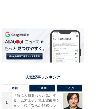
最新
一週間
一ヶ月
「急に人相変わった気がす
「さす
る」広末涼子、地上波復帰シ
は」高
1
1
ョットに「なんか顔変わっ
災地を