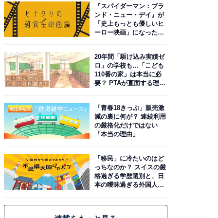
『スパイダーマン：ブラ
ンド・ニュー・デイ』が
「史上もっとも優しいヒ
ーロー映画」になった理
由。予習したい作品は？
20年間「駆け込み実績ゼ
ロ」の学校も…「こども
110番の家」は本当に必
要？ PTAが直面する理想
と現実
「青春18きっぷ」販売激
減の裏に何が？ 連続利用
の厳格化だけではない
「本当の理由」
「移民」に冷たいのはど
っちなのか？ スイスの厳
格過ぎる学歴選別と、日
本の曖昧過ぎる外国人政
策