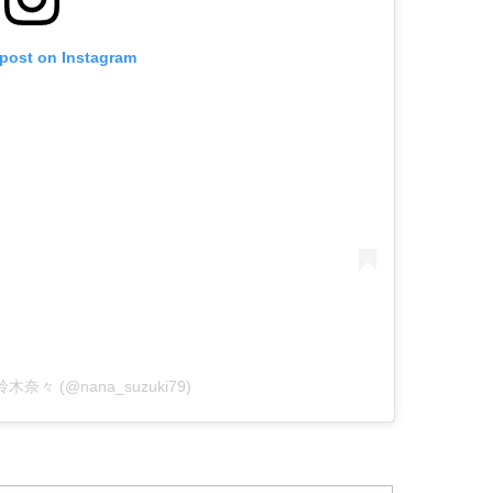
 post on Instagram
y 鈴木奈々 (@nana_suzuki79)