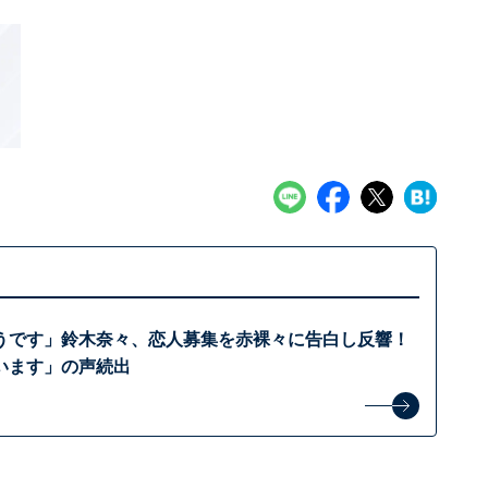
うです」鈴木奈々、恋人募集を赤裸々に告白し反響！
います」の声続出