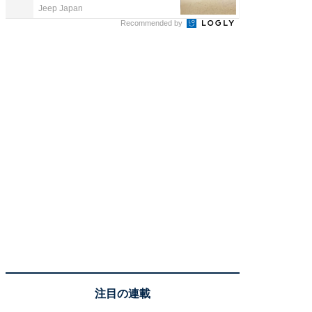
Jeep Japan
COCO VIL
Recommended by
注目の連載