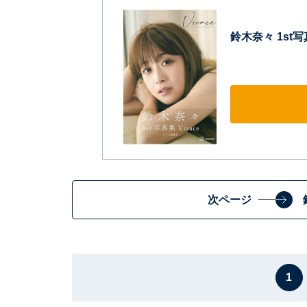
鈴木奈々 1st写真
次ページ
1