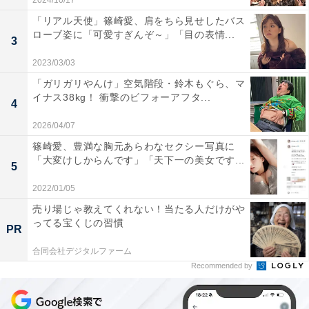
2024/10/17
「リアル天使」篠崎愛、肩をちら見せしたバス
ローブ姿に「可愛すぎんぞ～」「目の表情...
3
2023/03/03
「ガリガリやんけ」空気階段・鈴木もぐら、マ
イナス38kg！ 衝撃のビフォーアフタ...
4
2026/04/07
篠崎愛、豊満な胸元あらわなセクシー写真に
「大変けしからんです」「天下一の美女です...
5
2022/01/05
売り場じゃ教えてくれない！当たる人だけがや
ってる宝くじの習慣
PR
合同会社デジタルファーム
Recommended by