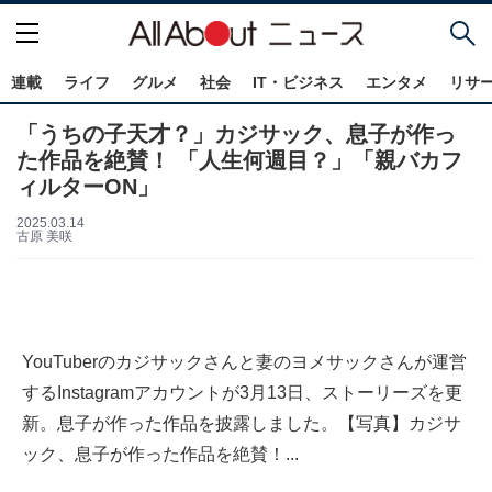
連載
ライフ
グルメ
社会
IT・ビジネス
エンタメ
リサ
「うちの子天才？」カジサック、息子が作っ
た作品を絶賛！ 「人生何週目？」「親バカフ
ィルターON」
2025.03.14
古原 美咲
YouTuberのカジサックさんと妻のヨメサックさんが運営
するInstagramアカウントが3月13日、ストーリーズを更
新。息子が作った作品を披露しました。【写真】カジサ
ック、息子が作った作品を絶賛！...