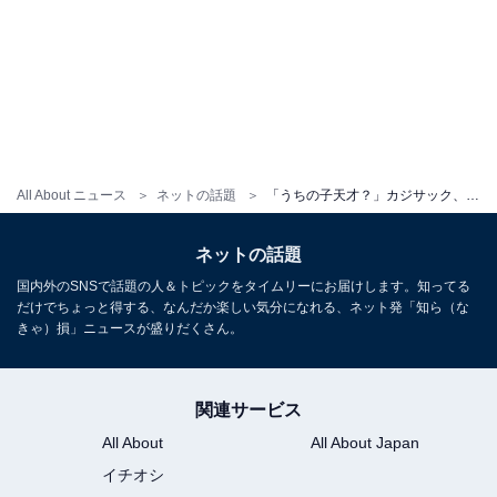
All About ニュース
ネットの話題
「うちの子天才？」カジサック、息子が作った作品を絶賛！ 「人生何週目？」「親バカフィルターON」
ネットの話題
国内外のSNSで話題の人＆トピックをタイムリーにお届けします。知ってる
だけでちょっと得する、なんだか楽しい気分になれる、ネット発「知ら（な
きゃ）損」ニュースが盛りだくさん。
関連サービス
All About
All About Japan
イチオシ