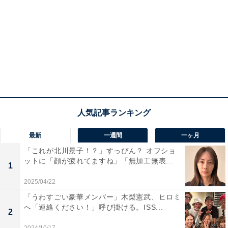
最新
一週間
一ヶ月
「これが北川景子！？」すっぴん？ オフショ
ットに「顔が疲れてますね」「無加工無表...
1
2025/04/22
「うわすごい豪華メンバー」木梨憲武、ヒロミ
へ「連絡ください！」呼び掛ける。ISS...
2