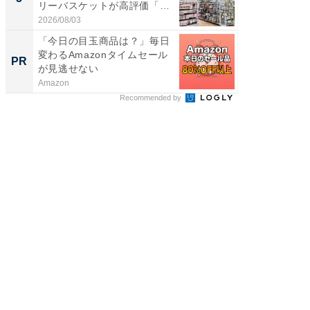
リーバスケットが高評価「使
は和の
わ...
が...
2026/08/03
2026/08/0
「今日の目玉商品は？」毎日
すべて
変わるAmazonタイムセール
るその
PR
PR
が見逃せない
Amazon
COCO VIL
Recommended by