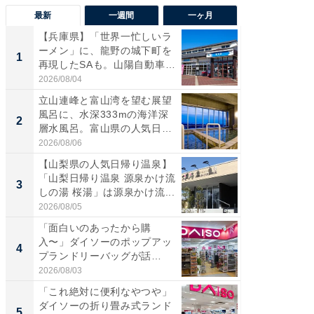
最新
一週間
一ヶ月
【兵庫県】「世界一忙しいラ
【兵庫
ーメン」に、龍野の城下町を
ーメン
1
1
再現したSAも。山陽自動車
再現した
道...
道...
2026/08/04
2026/08/0
立山連峰と富山湾を望む展望
【三重
風呂に、水深333mの海洋深
「鈴鹿天
2
2
層水風呂。富山県の人気日
は100
帰...
2026/08/06
2026/08/0
【山梨県の人気日帰り温泉】
ステラ
「山梨日帰り温泉 源泉かけ流
詰め放題
3
3
しの湯 桜湯」は源泉かけ流...
00円で「
2026/08/05
2026/08/0
「面白いのあったから購
「ミニオ
入〜」ダイソーのポップアッ
ッグ！ 
4
4
プランドリーバッグが話
ど、夏限
題。“さま...
2026/08/03
2026/08/0
「これ絶対に便利なやつや」
【埼玉
ダイソーの折り畳み式ランド
「行田天
5
5