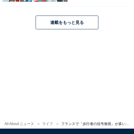
ドライバーは肩身が狭い？ 変わる
連載をもっと見る
次ページ
パリの道路事情
All About ニュース
ライフ
フランスで「歩行者の信号無視」が多いのはなぜ？「赤信号で待っていたら日本人」と冗談にされるワケ