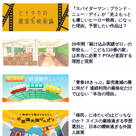
ぞ」という合図を送ってくれます。歩行者が堂々と道を
『スパイダーマン：ブランド・
ニュー・デイ』が「史上もっと
渡る理由には、こうした背景があるのかもしれません。
も優しいヒーロー映画」になっ
た理由。予習したい作品は？
ただ、これが車同士になると話は別。ハンドルを握ると
気が荒くなる人が多いようで、都会でも地方でもドライ
20年間「駆け込み実績ゼロ」の
学校も…「こども110番の家」
バー同士のけんかがあちこちで勃発しています。日本で
は本当に必要？ PTAが直面する
はあまり見かけないような激しい言い争いも珍しくな
理想と現実
く、フランスの道路事情を象徴する光景の1つになって
います。
「青春18きっぷ」販売激減の裏
に何が？ 連続利用の厳格化だけ
バイクもまた同じで、車の間を猛スピードで駆け抜けて
ではない「本当の理由」
いく様子には、何度も「危ない！」とハラハラさせられ
ました。渋滞時には、バイクのライダーが車に向かって
「移民」に冷たいのはどっちな
「邪魔だ」「通せ」と言わんばかりのハンドサインを送
のか？ スイスの厳格過ぎる学歴
選別と、日本の曖昧過ぎる外国
っていることも。いずれも日本では考えられない現象で
人政策
す。