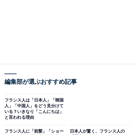
編集部が選ぶおすすめ記事
フランスの横断歩道でよく見かける光景
フランス人は「日本人」「韓国
人」「中国人」をどう見分けて
フランスに住んでまず驚いたのは、「歩行者の信号無
いる？いきなり「こんにちは」
視」がとても多いことです。彼らにとって「赤は止ま
と言われる理由
れ、青は進め」というルールはあってないようなもの。
フランス人に「前髪」「ショー
日本人が驚く、フランス人の
左右を少し確認するだけで、ためらうことなく横断歩道