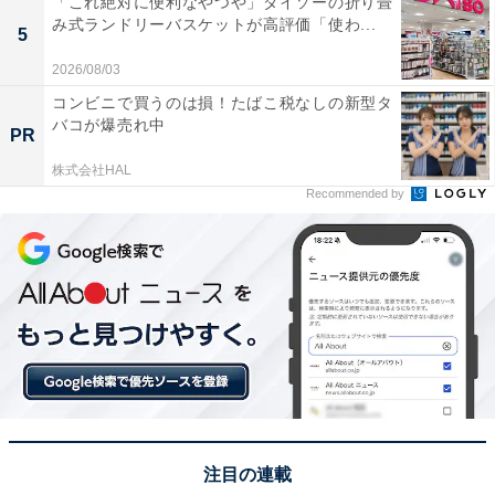
「これ絶対に便利なやつや」ダイソーの折り畳
み式ランドリーバスケットが高評価「使わ...
5
2026/08/03
コンビニで買うのは損！たばこ税なしの新型タ
バコが爆売れ中
PR
株式会社HAL
Recommended by
パリの目抜き通り
フランスのドライバーは、歩行者に優しいというイメー
ジがあります。常に歩行者が最優先で、歩行者専用の信
注目の連載
号がない横断歩道では、きちんと一時停止して「どう