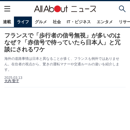
連載
ライフ
グルメ
社会
IT・ビジネス
エンタメ
リサ
フランスで「歩行者の信号無視」が多いのは
なぜ？「赤信号で待っていたら日本人」と冗
談にされるワケ
海外の道路事情は日本と異なることが多く、フランスも例外ではありませ
ん。在住者の視点から、驚きの運転マナーや交通ルールの違いを紹介しま
す。
2025.03.13
大内 聖子