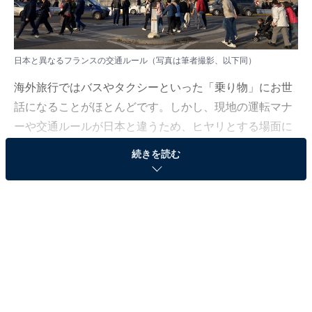
日本と異なるフランスの交通ルール（写真は筆者撮影、以下同）
海外旅行ではバスやタクシーといった「乗り物」にお世
話になることがほとんどです。しかし、現地の運転マナ
ーや交通ルールが日本と違うため、ヒヤリとする場面に
出くわしたことがある人も多いのではないでしょうか。
続きを読む
筆者が暮らすフランスも例外ではなく、これまで「危な
い！」と驚いたり、「えっ、こんな運転するの？」と不
安に感じた場面が何度もありました。
実は車より多い「歩行者の信号無視」