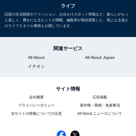
ライフ
こちらもおすすめ
話題の生活雑貨やファッション、お出かけスポット情報など、暮らしがもっ
「フランス人は10着しか服を持たない」は本当
と楽しく、豊かになるヒントが満載。編集部が独自調査した、気になる他人
か。美意識だけではない、“住宅事情”による意
のライフスタイル事情も公開しています。
外な本音
関連サービス
All About
All About Japan
イチオシ
サイト情報
1
2
会社概要
広告掲載
プライバシーポリシー
著作権・商標・免責事項
当サイトの情報についての注意
All About ニュースについて