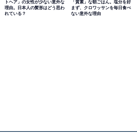
トヘア」の女性が少ない意外な
「質素」な朝ごはん。塩分を好
を渡ってしまいます。
理由。日本人の髪形はどう思わ
まず、クロワッサンを毎日食べ
れている？
ない意外な理由
さらに驚くのは、途中で車が近づいても慌てる様子がな
いこと。運転手が急ブレーキをかけて止まっても、小走
りになるわけでもなく、「止まって当然でしょ」といっ
た表情のフランス人を見て、日本との違いをしみじみ感
じました。
日本では「赤信号では渡らない」と厳しく教えられてき
たため、たとえ車が1台もいなくても待つのが普通で
す。実はこの行動、フランスでもよく知られていて、
「赤信号でちゃんと待っていたら日本人」という冗談が
あるほどなのです。
フランスの小学校でも「歩行者用の信号は守るように」
と教えられるそうですが、周囲の大人たちがルールを守