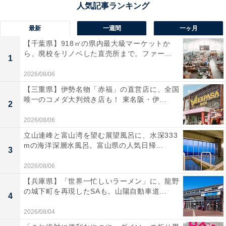
らないためか、その教えも成長とともに忘れ去られてし
まうのでしょう。
最新
一週間
一ヶ月
【千葉県】918㎡の県内最大級マーケットか
ら、廃校をリノベした直売所まで。ファー...
1
2026/08/06
【三重県】伊勢名物「赤福」の直営店に、全国
唯一のコメダ大判焼き店も！ 東名阪・伊...
2
2026/08/06
立山連峰と富山湾を望む展望風呂に、水深333
mの海洋深層水風呂。富山県の人気日帰...
3
2026/08/06
【兵庫県】「世界一忙しいラーメン」に、龍野
の城下町を再現したSAも。山陽自動車道...
4
ドライバー同士のけんかが絶えない
2026/08/04