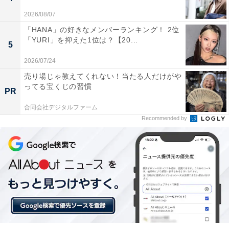
2026/08/07
「HANA」の好きなメンバーランキング！ 2位
「YURI」を抑えた1位は？【20...
5
2026/07/24
売り場じゃ教えてくれない！当たる人だけがや
ってる宝くじの習慣
PR
1位：サンドウィッチマン／628票
合同会社デジタルファーム
Recommended by
本日も始まりました
#サンドラジオショー
生放送!!
話題は先週の大盛りあがりの
#ラジオパーク
につい
て!!
?radikoで聴けます！（Live）
ニッポン放送
https://t.co/H4BTlAQFGG