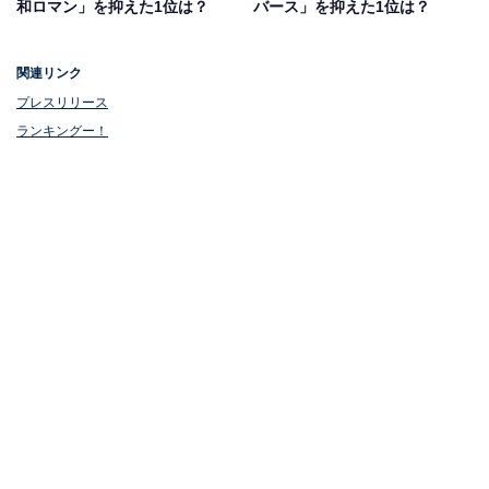
和ロマン」を抑えた1位は？
バース」を抑えた1位は？
回答者からは、「M-1の初代王者！漫才もコントもトー
関連リンク
クもモノマネも天才的な面白さの2人の世界観に引き込
プレスリリース
まれてしまう！」「どの漫才やものまねをみても面白く
ランキングー！
て爆笑してしまうから」といった声が寄せられました。
中川家の特大寄席 [DVD]
Amazonで見る