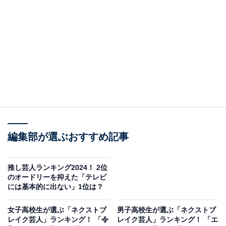
A post shared by 中川家マネージャー (@nakagawake.tsu.re)
2位に選ばれたのは、兄の剛さんと弟の礼二さんによる
コンビ・中川家です。
編集部が選ぶおすすめ記事
1992年にコンビを結成した2人は、2001年に漫才日本一
決定戦「M-1グランプリ」で初代王者に輝きました。実
推し芸人ランキング2024！ 2位
の兄弟ならではの息の合った掛け合いが人気で、あるあ
のオードリーを抑えた「テレビ
るネタや特徴を捉えた物まねは何度も見たくなります。
には基本的に出ない」1位は？
現在も全国各地の劇場に立ち続け、『探検ファクトリ
女子高校生が選ぶ「ネクストブ
男子高校生が選ぶ「ネクストブ
ー』（NHK総合）や『中川家＆コント』（フジテレビ
レイク芸人」ランキング！ 「令
レイク芸人」ランキング！ 「エ
系）などのバラエティー番組でも活躍しています。