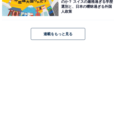
オブコント」で準優勝。幅広い層に刺さる掛け合いで見
のか？ スイスの厳格過ぎる学歴
選別と、日本の曖昧過ぎる外国
る者を笑顔にさせ、現在は『サンドウィッチマン&芦田
人政策
愛菜の博士ちゃん』『帰れマンデー見っけ隊!!』（ともに
テレビ朝日系）など、多数のレギュラー番組を抱える人
気を誇ります。
連載をもっと見る
回答者からは、「ネタが面白過ぎる！」「くすっとした
笑いを引き出すのがうまい」「皆さんレベルが高いです
よね、でもサンドさんは、やっぱりダントツでしょう。
間の取り方が最高ですよね」などのコメントが寄せられ
ました。
※回答者のコメントは原文ママです