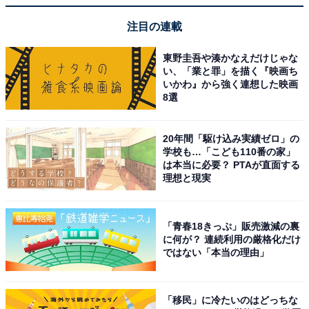
tbcラジオ
https://t.co/Voi0451VDi
注目の連載
RKBラジオ
https://t.co/So5EdoPXVd
NBCラジオ
https://t.co/5vRYtjxMT0
東野圭吾や湊かなえだけじゃな
pic.twitter.com/nBhq7X5MWF
い、「業と罪」を描く『映画ち
いかわ』から強く連想した映画
— 【公式】ニッポン放送『サンドウィッチマン
8選
ザ・ラジオショーサタデー』 (@sandradioshow)
April 29, 2023
20年間「駆け込み実績ゼロ」の
学校も…「こども110番の家」
は本当に必要？ PTAが直面する
1位には、伊達みきおさんと富澤たけしさんによるコン
理想と現実
ビ・サンドウィッチマンが選ばれました。
「青春18きっぷ」販売激減の裏
宮城県出身で高校の同級生である2人は、1998年にコン
に何が？ 連続利用の厳格化だけ
ビを結成。2007年に行われた「M-1グランプリ」で史上
ではない「本当の理由」
初となる敗者復活枠からの優勝を決め、一躍脚光を浴び
ました。2009年には日本一のコント師を決める「キング
「移民」に冷たいのはどっちな