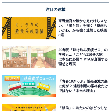
注目の連載
東野圭吾や湊かなえだけじゃな
い、「業と罪」を描く『映画ち
いかわ』から強く連想した映画
8選
20年間「駆け込み実績ゼロ」の
学校も…「こども110番の家」
は本当に必要？ PTAが直面する
理想と現実
「青春18きっぷ」販売激減の裏
に何が？ 連続利用の厳格化だけ
こちらもおすすめ
ではない「本当の理由」
男子中学生が選ぶ「ネクストブレイク芸人」ラ
ンキング！ 「真空ジェシカ」を抑えた1位は？
「移民」に冷たいのはどっちな