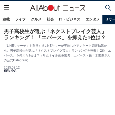
連載
ライフ
グルメ
社会
IT・ビジネス
エンタメ
リサ
男子高校生が選ぶ「ネクストブレイク芸人」
ランキング！ 「エバース」を抑えた1位は？
「LINEリサーチ」を運営するLINEヤフーが実施したアンケート調査結果か
ら、男子高校生が選ぶ「ネクストブレイク芸人」ランキングを発表！ 2位「エ
バース」を抑えた1位は？（サムネイル画像出典：エバース・佐々木隆史さん
の公式Instagram）
2025.03.12
福島 ゆき