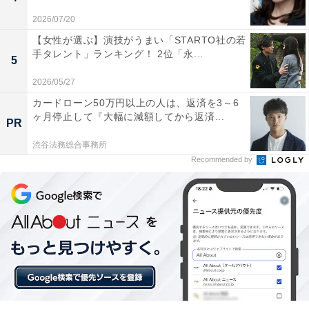
2024年「M-1グランプリ」では準優勝を果たし、自由奔
2026/07/20
放で純粋な“アホキャラ”、エースさんが繰り出す破天荒
【女性が選ぶ】演技がうまい「STARTO社の若
なボケに冷静かつ大人で常識的なツッコミを入れる寺家
手タレント」ランキング！ 2位「永...
5
さんとの掛け合いが、審査員をはじめ多くの視聴者を魅
2026/05/27
了しました。4月からは東京進出が決定するなど大躍進
カードローン50万円以上の人は、返済を3～6
を続けています。
ヶ月停止して『大幅に減額してから返済...
PR
この記事の筆者：福島 ゆき プロフィール
渋谷法務総合事務所
Recommended by
アニメや漫画のレビュー、エンタメトピックスなどを中
心に、オールジャンルで執筆中のライター。時々、店舗
取材などのリポート記事も担当。All AboutおよびAll
About ニュースでのライター歴は6年。
高校生が選ぶ「ネクストブレイク
次ページ
芸人」TOP5を見る！