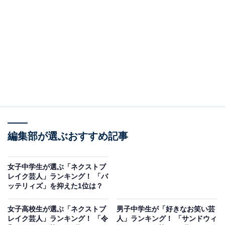
A post shared by エバース 佐々木隆史 (@evers_taka222)
2位は、お笑いコンビ「エバース」。冷静なボケ担当の
佐々木隆史さんと、独特な雰囲気を醸し出し、ワードセ
編集部が選ぶおすすめ記事
ンスが光るツッコミ担当の町田和樹さんがコンビを結成
し、2016年にデビュー。
女子中学生が選ぶ「ネクストブ
レイク芸人」ランキング！ 「バ
ッテリィズ」を抑えた1位は？
2024年「M-1グランプリ」決勝進出を果たし、わずか1点
差で惜しくも4位になったものの会話の面白さを重視し
女子高校生が選ぶ「ネクストブ
男子中学生が「好きなお笑い芸
た「雑談ファンタジスタ」とも呼ばれる漫才で視聴者を
レイク芸人」ランキング！ 「令
人」ランキング！ 「サンドウィ