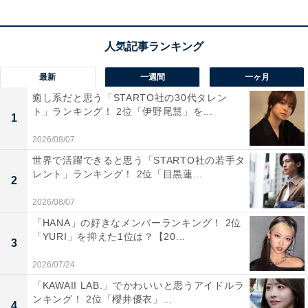
1位：バッテリィズ／12.2％
最新
一週間
一ヶ月
癒し系だと思う「STARTO社の30代タレン
ト」ランキング！ 2位「伊野尾慧」を...
1
2026/08/07
世界で活躍できると思う「STARTO社の若手タ
レント」ランキング！ 2位「目黒蓮...
2
2026/08/07
1位は、お笑いコンビ「バッテリィズ」。芸人草野球チ
「HANA」の好きなメンバーランキング！ 2位
「YURI」を抑えた1位は？【20...
ーム「上方ホンキッキーズ」でバッテリーを組んでいた
3
エースさんと寺家（ジケ）さんが2017年にコンビを結
2026/07/24
成。
「KAWAII LAB.」でかわいいと思うアイドルラ
ンキング！ 2位「櫻井優衣」...
4