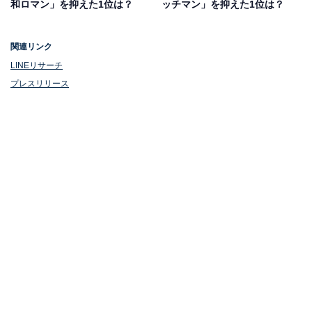
和ロマン」を抑えた1位は？
ッチマン」を抑えた1位は？
魅了。同年の「NHK新人お笑い大賞」では優勝を飾るな
ど、実力の高さで知名度を上げています。
関連リンク
4月から初の全国ツアーライブを開催するなど、躍進を
LINEリサーチ
プレスリリース
続けています。