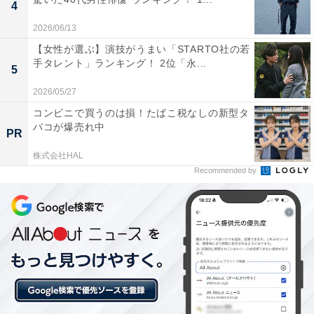
4
2026/06/13
【女性が選ぶ】演技がうまい「STARTO社の若
手タレント」ランキング！ 2位「永...
5
2位：向井慧（パンサー）
2026/05/27
コンビニで買うのは損！たばこ税なしの新型タ
バコが爆売れ中
PR
株式会社HAL
Recommended by
View this post on Instagram