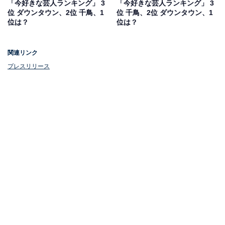
「今好きな芸人ランキング」 3
「今好きな芸人ランキング」 3
ーって思いながら見てる」「そのままでもかっこいい
位 ダウンタウン、2位 千鳥、1
位 千鳥、2位 ダウンタウン、1
位は？
位は？
し、女装すると可愛いし、完璧です！」「レインボーの
コントチャンネルの親友シリーズの時のビジュアルが特
に好きです」などの声が挙がりました。
関連リンク
プレスリリース
churuun チュルーン ハリツヤ 毛穴ケア 潤い保湿 肌荒れ
防止 ケア 30ml 7枚入り 【レインボー 池田直人 プロデュ
ースブランド】
Amazonで見る