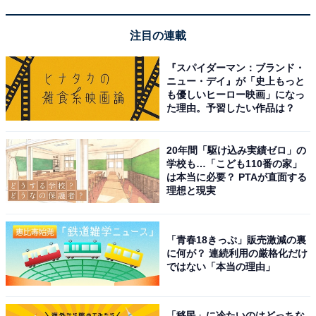
注目の連載
『スパイダーマン：ブランド・
ニュー・デイ』が「史上もっと
も優しいヒーロー映画」になっ
た理由。予習したい作品は？
20年間「駆け込み実績ゼロ」の
学校も…「こども110番の家」
A post shared by パンサー向井の#ふらっと【TBSラジオ朝のワイド番
は本当に必要？ PTAが直面する
理想と現実
2位は、お笑いトリオ・バンサーの向井慧さんでした。
「青春18きっぷ」販売激減の裏
ツッコミ担当の向井さんは、2015年の「よしもと男前ラ
に何が？ 連続利用の厳格化だけ
ではない「本当の理由」
ンキング」で1位に輝いたこともあるイケメン芸人。現
在は劇場やテレビ番組への出演のほか、ラジオ番組『パ
ンサー向井の#ふらっと』（TBSラジオ）でメインパー
「移民」に冷たいのはどっちな