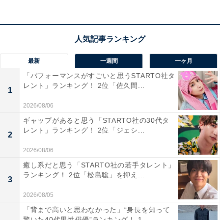
最新
一週間
一ヶ月
池田直人さんの商品をAmazonで見る
「パフォーマンスがすごいと思うSTARTO社タ
レント」ランキング！ 2位「佐久間...
1
2026/08/06
ギャップがあると思う「STARTO社の30代タ
レント」ランキング！ 2位「ジェシ...
2
2026/08/06
癒し系だと思う「STARTO社の若手タレント」
ランキング！ 2位「松島聡」を抑え...
3
2026/08/05
「背まで高いと思わなかった」“身長を知って
驚いた40代男性俳優”ランキング！ 1...