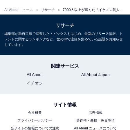
Amazonで見る
All About ニュース
リサーチ
7900人以上が選んだ「イケメン芸人」ランキング！ 2位「向井慧（パンサー）」を抑えた1位は？
リサーチ
編集部が独自目線で調査したトピックスをはじめ、最新のリリース情報、ト
レンドに関するランキングなど、世の中で注目を集めている話題をお知らせ
しています。
向井慧さんの商品をAmazonで見る
関連サービス
All About
All About Japan
イチオシ
サイト情報
会社概要
広告掲載
プライバシーポリシー
著作権・商標・免責事項
当サイトの情報についての注意
All About ニュースについて