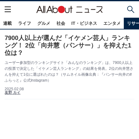
連載
ライフ
グルメ
社会
IT・ビジネス
エンタメ
リサ
7900人以上が選んだ「イケメン芸人」ランキ
ング！ 2位「向井慧（パンサー）」を抑えた1
位は？
ユーザー参加型のランキングサイト「みんなのランキング」は、7900人以上
の投票で決定した「イケメン芸人ランキング」の結果を発表。2位の向井慧さ
んを抑えて1位に選ばれたのは？（サムネイル画像出典：『パンサー向井の#
ふらっと』公式Instagram）
2025.02.08
友野 カイ