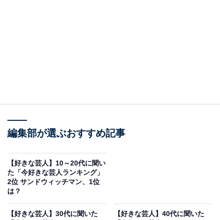
A post shared by 池田直人（レインボー） (@ikenao0919)
3位は、お笑いコンビ・レインボーの池田直人さんで
す。
編集部が選ぶおすすめ記事
池田さんはコントで女装することが多く、美容にも詳し
いイケメン芸人です。自身のYouTubeチャンネル「レイ
ンボー池田直人の美しちゃんねる」ではメイク動画を公
【好きな芸人】10～20代に聞い
た「今好きな芸人ランキング」
開することもあり、「makeumor（メキュモア）」とい
2位 サンドウィッチマン、1位
うコスメブランドもプロデュースしています。
は？
【好きな芸人】30代に聞いた
【好きな芸人】40代に聞いた
回答者からは、「美容とかにも気遣ってるから素敵だな