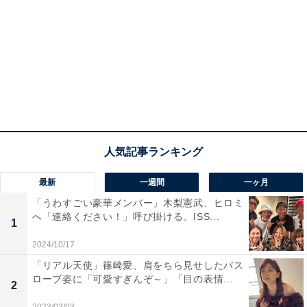
最新
一週間
一ヶ月
「うわすごい豪華メンバー」木梨憲武、ヒロミ
へ「連絡ください！」呼び掛ける。ISS...
1
2024/10/17
「リアル天使」篠崎愛、肩をちら見せしたバス
ローブ姿に「可愛すぎんぞ～」「目の表情...
2