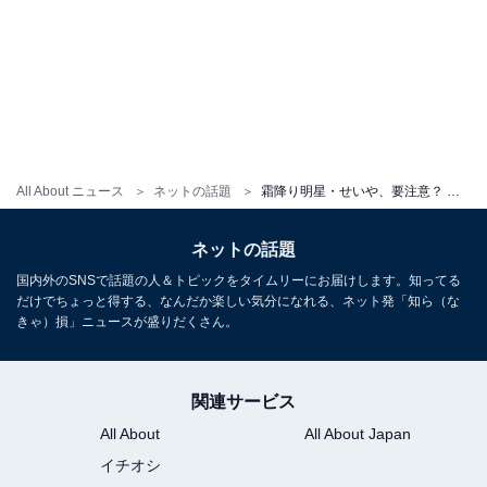
All About ニュース
ネットの話題
霜降り明星・せいや、要注意？ のハニートラップDMを紹介！ 「やはり乗り越えてきた場数が違う」
ネットの話題
国内外のSNSで話題の人＆トピックをタイムリーにお届けします。知ってる
だけでちょっと得する、なんだか楽しい気分になれる、ネット発「知ら（な
きゃ）損」ニュースが盛りだくさん。
関連サービス
All About
All About Japan
イチオシ