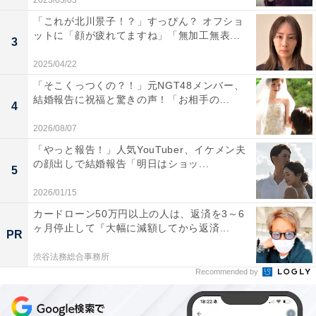
2023/03/03
「これが北川景子！？」すっぴん？ オフショ
ットに「顔が疲れてますね」「無加工無表...
3
2025/04/22
「そこくっつくの？！」元NGT48メンバー、
結婚報告に祝福と驚きの声！「お相手の...
4
2026/08/07
「やっと報告！」人気YouTuber、イケメン夫
の顔出しで結婚報告「明日はショッ...
5
2026/01/15
カードローン50万円以上の人は、返済を3～6
ヶ月停止して『大幅に減額してから返済...
PR
渋谷法務総合事務所
Recommended by