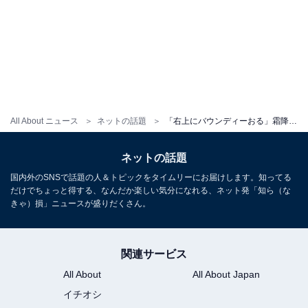
All About ニュース
ネットの話題
「右上にバウンディーおる」霜降り明星せいや、収録の打ち上げショットに「Vaundyも打ち上げくるんですね」
ネットの話題
国内外のSNSで話題の人＆トピックをタイムリーにお届けします。知ってる
だけでちょっと得する、なんだか楽しい気分になれる、ネット発「知ら（な
きゃ）損」ニュースが盛りだくさん。
関連サービス
All About
All About Japan
イチオシ