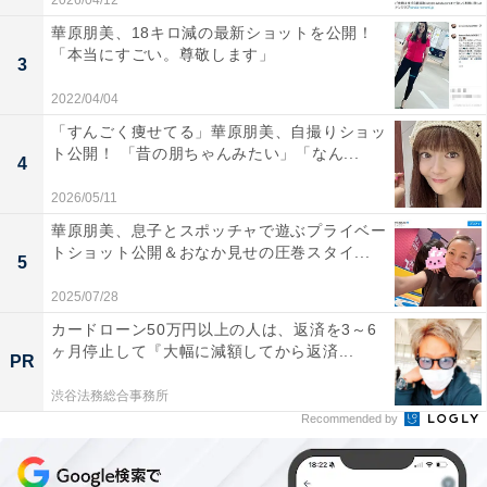
2026/04/12
華原朋美、18キロ減の最新ショットを公開！
「本当にすごい。尊敬します」
3
2022/04/04
「すんごく痩せてる」華原朋美、自撮りショッ
ト公開！ 「昔の朋ちゃんみたい」「なん...
4
2026/05/11
華原朋美、息子とスポッチャで遊ぶプライベー
トショット公開＆おなか見せの圧巻スタイ...
5
2025/07/28
カードローン50万円以上の人は、返済を3～6
ヶ月停止して『大幅に減額してから返済...
PR
渋谷法務総合事務所
Recommended by