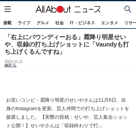
連載
ライフ
グルメ
社会
IT・ビジネス
エンタメ
リサ
「右上にバウンディーおる」霜降り明星せい
や、収録の打ち上げショットに「Vaundyも打
ち上げくるんですね」
2024.11.11
鎌田 弘
お笑いコンビ・霜降り明星のせいやさんは11月6日、自
身のInstagramを更新。芸人仲間での打ち上げショットを
披露しました。【実際の投稿：せいや、芸人集合ショッ
ト公開！】せいやさんは「収録終わりで打...