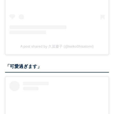
A post shared by 久冨慶子 (@keiko0hisatomi)
「可愛過ぎます」