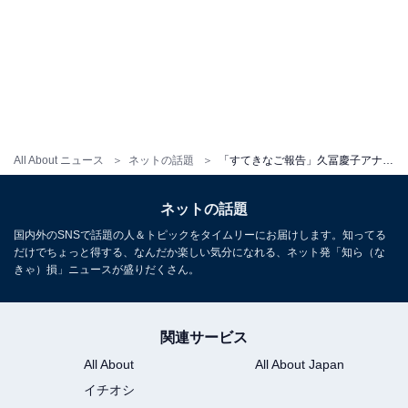
All About ニュース
ネットの話題
「すてきなご報告」久冨慶子アナ、第2子妊娠を発表！ 元サッカー日本代表夫との顔出し家族ショットも
ネットの話題
国内外のSNSで話題の人＆トピックをタイムリーにお届けします。知ってる
だけでちょっと得する、なんだか楽しい気分になれる、ネット発「知ら（な
きゃ）損」ニュースが盛りだくさん。
関連サービス
All About
All About Japan
イチオシ