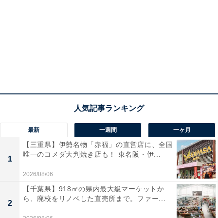
最新
一週間
一ヶ月
【三重県】伊勢名物「赤福」の直営店に、全国
唯一のコメダ大判焼き店も！ 東名阪・伊...
1
2026/08/06
【千葉県】918㎡の県内最大級マーケットか
ら、廃校をリノベした直売所まで。ファー...
2