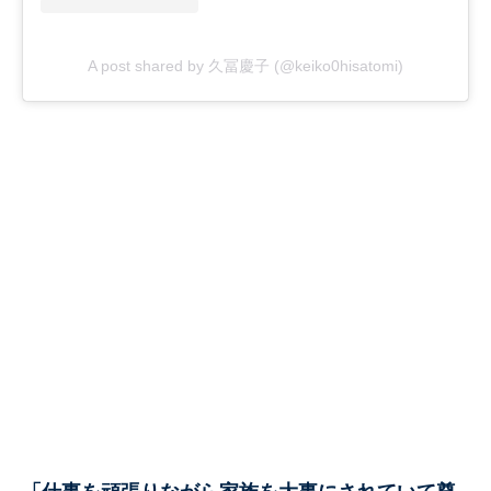
A post shared by 久冨慶子 (@keiko0hisatomi)