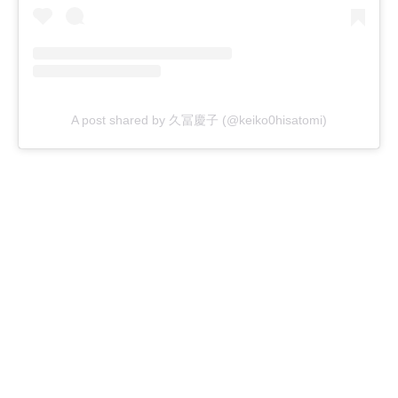
A post shared by 久冨慶子 (@keiko0hisatomi)