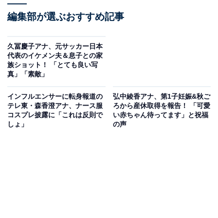
編集部が選ぶおすすめ記事
久冨慶子アナ、元サッカー日本
代表のイケメン夫＆息子との家
族ショット！ 「とても良い写
真」「素敵」
インフルエンサーに転身報道の
弘中綾香アナ、第1子妊娠&秋ご
テレ東・森香澄アナ、ナース服
ろから産休取得を報告！ 「可愛
コスプレ披露に「これは反則で
い赤ちゃん待ってます」と祝福
しょ」
の声