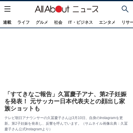
連載
ライフ
グルメ
社会
IT・ビジネス
エンタメ
リサ
「すてきなご報告」久冨慶子アナ、第2子妊娠
を発表！ 元サッカー日本代表夫との顔出し家
族ショットも
テレビ朝日アナウンサーの久冨慶子さんは3月10日、自身のInstagramを更
新。第2子妊娠を発表し、反響を呼んでいます。（サムネイル画像出典：久冨
慶子さん公式Instagramより）