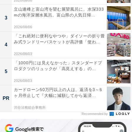
2026/08/06
立山連峰と富山湾を望む展望風呂に、水深333
mの海洋深層水風呂。富山県の人気日帰...
3
2026/08/06
「これ絶対に便利なやつや」ダイソーの折り畳
み式ランドリーバスケットが高評価「使わ...
4
2026/08/03
「1000円には見えなかった」スタンダードプ
ロダクツのリュックが「高見えする」の...
5
2026/08/03
カードローン50万円以上の人は、返済を3～6
ヶ月停止して『大幅に減額してから返済...
PR
渋谷法務総合事務所
Recommended by