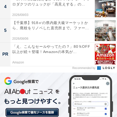
ロダクツのリュックが「高見えする」の...
4
2026/08/03
【千葉県】918㎡の県内最大級マーケットか
ら、廃校をリノベした直売所まで。ファー...
5
2026/08/06
「え、こんなセールやってたの？」80％OFF
以上が続々登場！Amazonの本気が...
PR
Amazon
Recommended by