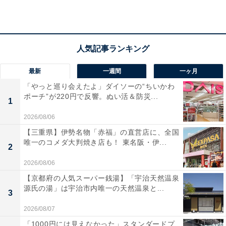
最新
一週間
一ヶ月
「やっと巡り会えたよ」ダイソーの“ちいかわ
ポーチ”が220円で反響。ぬい活＆防災...
1
2026/08/06
【三重県】伊勢名物「赤福」の直営店に、全国
唯一のコメダ大判焼き店も！ 東名阪・伊...
2
2026/08/06
【京都府の人気スーパー銭湯】「宇治天然温泉
源氏の湯」は宇治市内唯一の天然温泉と...
3
2026/08/07
「1000円には見えなかった」スタンダードプ