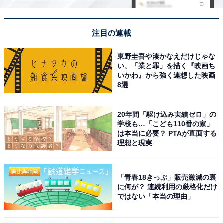
注目の連載
東野圭吾や湊かなえだけじゃな
い、「業と罪」を描く『映画ち
いかわ』から強く連想した映画
8選
20年間「駆け込み実績ゼロ」の
学校も…「こども110番の家」
は本当に必要？ PTAが直面する
理想と現実
「青春18きっぷ」販売激減の裏
に何が？ 連続利用の厳格化だけ
ではない「本当の理由」