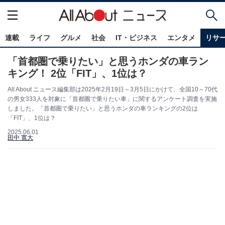
連載
ライフ
グルメ
社会
IT・ビジネス
エンタメ
リサ
「首都圏で乗りたい」と思うホンダの車ラン
キング！ 2位「FIT」、1位は？
All About ニュース編集部は2025年2月19日～3月5日にかけて、全国10～70代
の男女333人を対象に「首都圏で乗りたい車」に関するアンケート調査を実施
しました。「首都圏で乗りたい」と思うホンダの車ランキングの2位は
「FIT」、1位は？
2025.06.01
田中 寛大