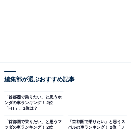
2位：LS／42票
2位は「LS」でした。LSはレクサスのフラッグシップセ
ダンとして知られ、高級感のあるデザインや快適な乗り
心地が評価されています。都会の洗練されたイメージと
相性がよく、閑静な住宅地やビジネス街にもなじむスタ
イルが魅力です。
回答者からは「憧れの車で、都会の人々の羨望の眼差し
編集部が選ぶおすすめ記事
を受けられるからです」（30代男性／北海道）、「レク
サスの中でも飛び抜けてカッコイイデザイン、性能だか
「首都圏で乗りたい」と思うホ
ら」（30代女性／東京都）、「街で見かけると目を引く
ンダの車ランキング！ 2位
「FIT」、1位は？
から。つい見てしまうカッコよさがある」（40代女性／
神奈川県）などのコメントが寄せられていました。
「首都圏で乗りたい」と思うマ
「首都圏で乗りたい」と思うス
ツダの車ランキング！ 2位
バルの車ランキング！ 2位「フ