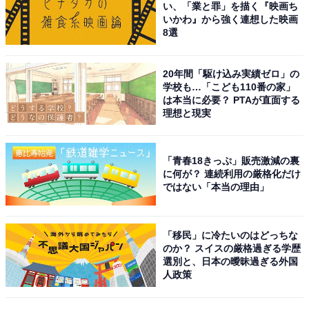
い、「業と罪」を描く『映画ち
いかわ』から強く連想した映画
8選
1
2
20年間「駆け込み実績ゼロ」の
学校も…「こども110番の家」
は本当に必要？ PTAが直面する
理想と現実
「青春18きっぷ」販売激減の裏
に何が？ 連続利用の厳格化だけ
ではない「本当の理由」
「移民」に冷たいのはどっちな
のか？ スイスの厳格過ぎる学歴
選別と、日本の曖昧過ぎる外国
人政策