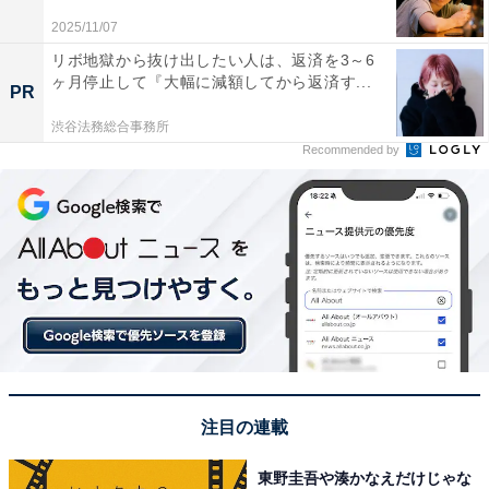
2025/11/07
リボ地獄から抜け出したい人は、返済を3～6
ヶ月停止して『大幅に減額してから返済す...
PR
渋谷法務総合事務所
Recommended by
こちらもおすすめ
「首都圏で乗りたい」と思うトヨタの車ランキ
ング！ 2位「ヤリス」を抑えた1位は？
注目の連載
東野圭吾や湊かなえだけじゃな