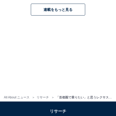
連載をもっと見る
All About ニュース
リサーチ
「首都圏で乗りたい」と思うレクサスの車ランキング！ 2位「LS」を抑えた断トツ1位は？
リサーチ