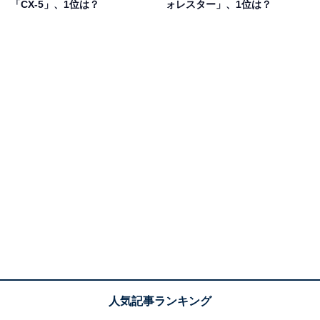
「CX-5」、1位は？
ォレスター」、1位は？
1位：LX／116票
1位は「LX」でした。LXはレクサスのSUVモデルの中で
も特に存在感があり、高級感と力強いデザインが特徴で
す。都市部でも映える洗練されたフォルムと、特別感を