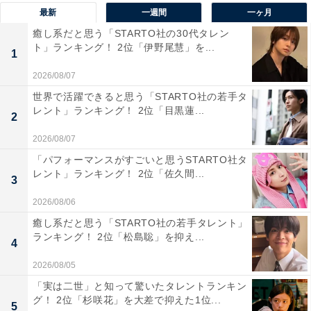
感じさせるブランド力が評価されています。
最新
一週間
一ヶ月
癒し系だと思う「STARTO社の30代タレン
ト」ランキング！ 2位「伊野尾慧」を...
回答者からは「見た目のカッコよさと、インパクトのあ
1
るデザインで気分が上がって楽しめそうだから」（30代
2026/08/07
男性／愛媛県）、「レクサスのSUVに乗って都会と田舎
世界で活躍できると思う「STARTO社の若手タ
を行き来したい」（60代男性／北海道）、「高級感があ
レント」ランキング！ 2位「目黒蓮...
2
り憧れがあるから」（50代女性／長野県）などのコメン
2026/08/07
トが寄せられていました。
「パフォーマンスがすごいと思うSTARTO社タ
レント」ランキング！ 2位「佐久間...
3
※回答コメントは原文ママです
2026/08/06
癒し系だと思う「STARTO社の若手タレント」
次ページ
12位までのランキング結果を見る
ランキング！ 2位「松島聡」を抑え...
4
2026/08/05
「実は二世」と知って驚いたタレントランキン
グ！ 2位「杉咲花」を大差で抑えた1位...
5