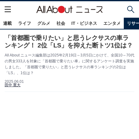
連載
ライフ
グルメ
社会
IT・ビジネス
エンタメ
リサ
「首都圏で乗りたい」と思うレクサスの車ラ
ンキング！ 2位「LS」を抑えた断トツ1位は？
All About ニュース編集部は2025年2月19日～3月5日にかけて、全国10～70代
の男女333人を対象に「首都圏で乗りたい車」に関するアンケート調査を実施
しました。「首都圏で乗りたい」と思うレクサスの車ランキングの2位は
「LS」、1位は？
2025.06.01
田中 寛大