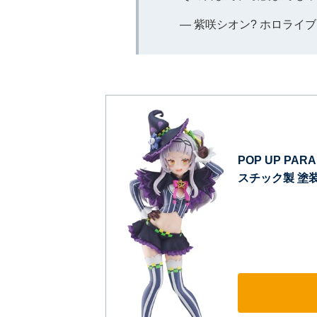
— 紫咲シオン? ホロライブ (@m
POP UP P
スチック製 塗