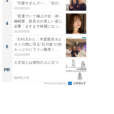
3
3
「可愛すぎんぞ～」「目の表
ムキな姿
情...
刃...
2023/03/03
2026/08/0
「普通でいて極上の女・神」
「え、
篠崎愛、肌見せの美しい姿に
芸人、2
4
4
反響「ますます綺麗になって
エットに
い...
2026/08/06
2026/08/0
「EXILEかと」木梨憲武＆ヒ
「脳がバ
ロミの間に写る“石川遼”の別
装姿が話
5
5
人っぷりにファン騒然！...
のお父さ
2022/09/09
2026/08/0
人文知とは個性の上に立つ
観光財
PR
PR
國學院大學
國學院大
Recommended by