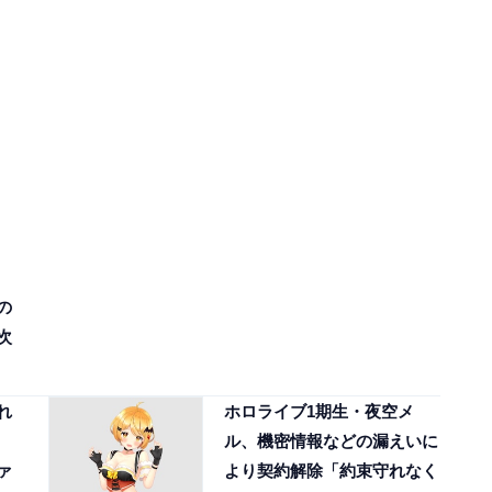
ラ
の
次
れ
ホロライブ1期生・夜空メ
ル、機密情報などの漏えいに
ァ
より契約解除「約束守れなく