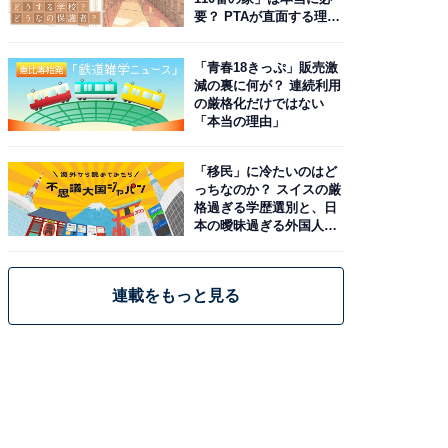
要？ PTAが直面する理想
と現実
「青春18きっぷ」販売激
減の裏に何が？ 連続利用
の厳格化だけではない
「本当の理由」
「移民」に冷たいのはど
っちなのか？ スイスの厳
格過ぎる学歴選別と、日
本の曖昧過ぎる外国人政
策
連載をもっと見る