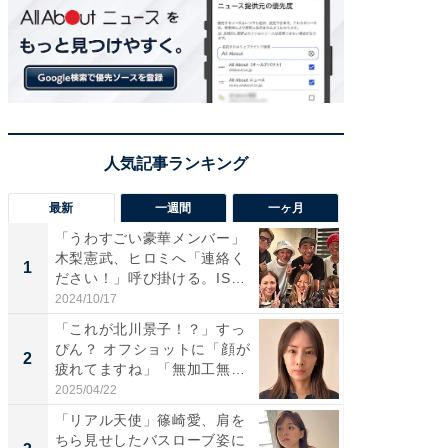
最新
一週間
一ヶ月
「うわすごい豪華メンバー」
「さす
木梨憲武、ヒロミへ「連絡く
は」高
1
1
ださい！」呼び掛ける。IS
災地を
S...
「カ...
2024/10/17
2026/08/0
「これが北川景子！？」すっ
「女の
ぴん？ オフショットに「顔が
介、バ
2
2
疲れてますね」「無加工無
らのプレ
表...
愛...
2025/04/22
2026/08/0
「リアル天使」篠崎愛、肩を
「脚が
ちら見せしたバスローブ姿に
横川尚