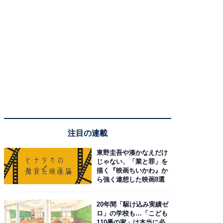
注目の連載
東野圭吾や湊かなえだけ
じゃない、「業と罪」を
描く『映画ちいかわ』か
ら強く連想した映画8選
20年間「駆け込み実績ゼ
ロ」の学校も…「こども
110番の家」は本当に必