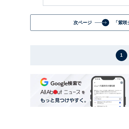
次ページ
「紫咲
1