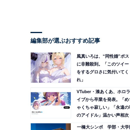
編集部が選ぶおすすめ記事
風真いろは、“同性婚”ポス
に非難殺到。「このツイー
をするグロさに気付いてく
れ」
VTuber・湊あくあ、ホロ
イブから卒業を発表。「め
ゃくちゃ寂しい」「永遠の
のアイドル」温かい声相次
一橋大シンポ 学部・大学