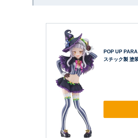
POP UP P
スチック製 塗