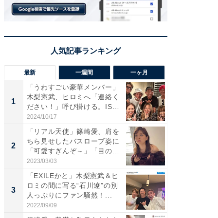
最新
一週間
一ヶ月
「うわすごい豪華メンバー」
「さす
木梨憲武、ヒロミへ「連絡く
は」高
1
1
ださい！」呼び掛ける。IS
災地を
S...
「カ...
2024/10/17
2026/08/0
「リアル天使」篠崎愛、肩を
「女の
ちら見せしたバスローブ姿に
介、バ
2
2
「可愛すぎんぞ～」「目の表
らのプレ
情...
愛...
2023/03/03
2026/08/0
「EXILEかと」木梨憲武＆ヒ
「脚が
ロミの間に写る“石川遼”の別
横川尚
3
3
人っぷりにファン騒然！...
ムキな姿
刃...
2022/09/09
2026/08/0