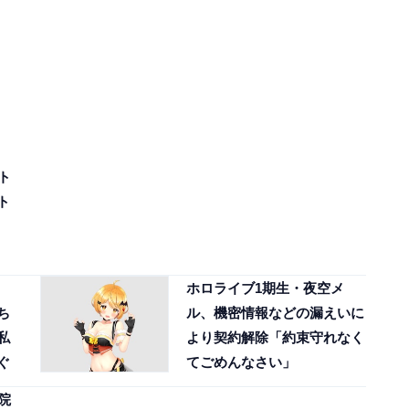
ト
ト
ラ
ホロライブ1期生・夜空メ
ち
ル、機密情報などの漏えいに
私
より契約解除「約束守れなく
ぐ
てごめんなさい」
院