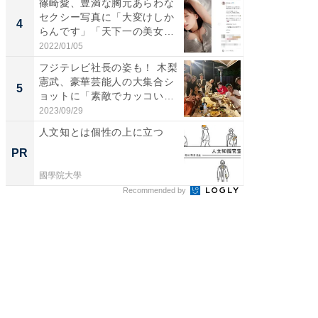
篠崎愛、豊満な胸元あらわな
「え、
セクシー写真に「大変けしか
芸人、2
4
4
らんです」「天下一の美女で
エットに
す...
2022/01/05
2026/08/0
フジテレビ社長の姿も！ 木梨
「脳がバ
憲武、豪華芸能人の大集合シ
装姿が話
5
5
ョットに「素敵でカッコい
のお父さ
い...
2023/09/29
2026/08/0
人文知とは個性の上に立つ
一橋・
らが語
PR
PR
貫教育
國學院大學
一橋大学
Recommended by