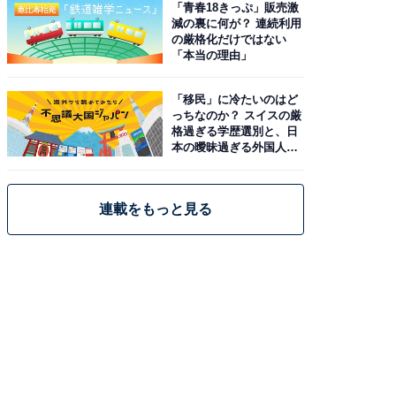
「青春18きっぷ」販売激
減の裏に何が？ 連続利用
の厳格化だけではない
「本当の理由」
「移民」に冷たいのはど
っちなのか？ スイスの厳
格過ぎる学歴選別と、日
本の曖昧過ぎる外国人政
策
連載をもっと見る