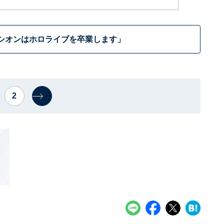
シオンはホロライブを卒業します」
2