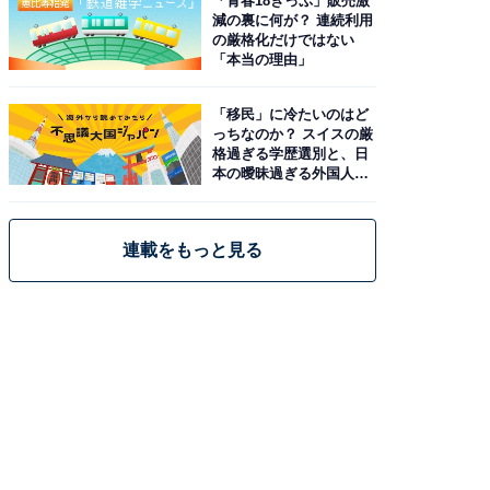
「青春18きっぷ」販売激
減の裏に何が？ 連続利用
の厳格化だけではない
「本当の理由」
「移民」に冷たいのはど
っちなのか？ スイスの厳
格過ぎる学歴選別と、日
本の曖昧過ぎる外国人政
策
連載をもっと見る