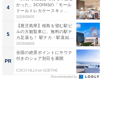
かった」3COINSの「モール
スタン
4
4
ドールトレカケースキッ...
ュックが
2026/08/05
2026/08/0
【鹿児島県】桜島を望む駅ビ
立山連
ルの大観覧車に、無料の駅ナ
風呂に、
5
5
カ足湯も！ 駅ナカ・駅直結
層水風
ス...
帰...
2026/08/08
2026/08/0
全国の絶景ポイントにサウナ
シェア別荘
付きのシェア別荘を展開
wners
PR
PR
COCO VILLA on GOETHE
COCO VIL
Recommended by