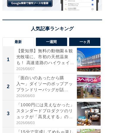
最新
一週間
一ヶ月
【愛知県】無料の動物園＆観
【兵庫
光牧場に、市初の天然温泉
ーメン
1
1
も！ 高速道路のハイウェイオ
再現した
ア...
道...
2026/08/07
2026/08/0
「面白いのあったから購
【三重
入〜」ダイソーのポップアッ
の直営
2
2
プランドリーバッグが話
ダ大判焼
題。“さま...
伊...
2026/08/03
2026/08/0
「1000円には見えなかった」
【千葉県
スタンダードプロダクツのリ
級マー
3
3
ュックが「高見えする」の...
ノベし
ー...
2026/08/03
2026/08/0
「15分で完成してめちゃ楽し
「100