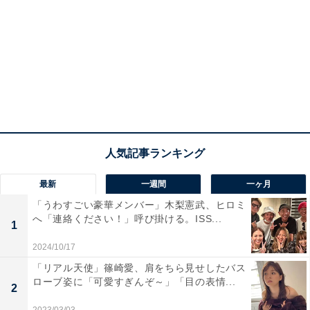
最新
一週間
一ヶ月
「うわすごい豪華メンバー」木梨憲武、ヒロミ
へ「連絡ください！」呼び掛ける。ISS...
1
2024/10/17
「リアル天使」篠崎愛、肩をちら見せしたバス
ローブ姿に「可愛すぎんぞ～」「目の表情...
2