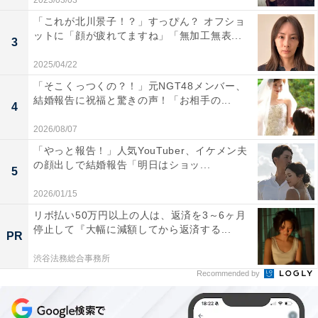
2023/03/03
「これが北川景子！？」すっぴん？ オフショ
ットに「顔が疲れてますね」「無加工無表...
3
2025/04/22
「そこくっつくの？！」元NGT48メンバー、
結婚報告に祝福と驚きの声！「お相手の...
4
2026/08/07
「やっと報告！」人気YouTuber、イケメン夫
の顔出しで結婚報告「明日はショッ...
5
2026/01/15
リボ払い50万円以上の人は、返済を3～6ヶ月
停止して『大幅に減額してから返済する...
PR
渋谷法務総合事務所
Recommended by