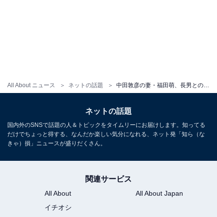
All About ニュース
ネットの話題
中田敦彦の妻・福田萌、長男とのプライベートショット！ 「息子ちゃん大きくなりましたね」「ナイスバディ！」
ネットの話題
国内外のSNSで話題の人＆トピックをタイムリーにお届けします。知ってる
だけでちょっと得する、なんだか楽しい気分になれる、ネット発「知ら（な
きゃ）損」ニュースが盛りだくさん。
関連サービス
All About
All About Japan
イチオシ