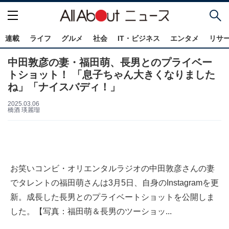
連載
ライフ
グルメ
社会
IT・ビジネス
エンタメ
リサ
中田敦彦の妻・福田萌、長男とのプライベー
トショット！ 「息子ちゃん大きくなりました
ね」「ナイスバディ！」
2025.03.06
橋酒 瑛麗瑠
お笑いコンビ・オリエンタルラジオの中田敦彦さんの妻
でタレントの福田萌さんは3月5日、自身のInstagramを更
新。成長した長男とのプライベートショットを公開しま
した。【写真：福田萌＆長男のツーショッ...