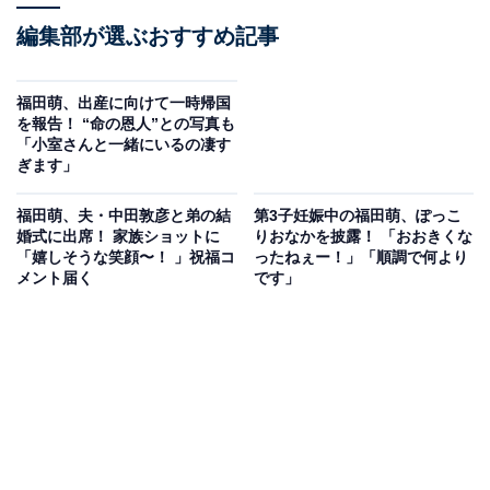
編集部が選ぶおすすめ記事
福田萌、出産に向けて一時帰国
を報告！ “命の恩人”との写真も
「小室さんと一緒にいるの凄す
ぎます」
福田萌、夫・中田敦彦と弟の結
第3子妊娠中の福田萌、ぽっこ
婚式に出席！ 家族ショットに
りおなかを披露！ 「おおきくな
「嬉しそうな笑顔〜！ 」祝福コ
ったねぇー！」「順調で何より
メント届く
です」