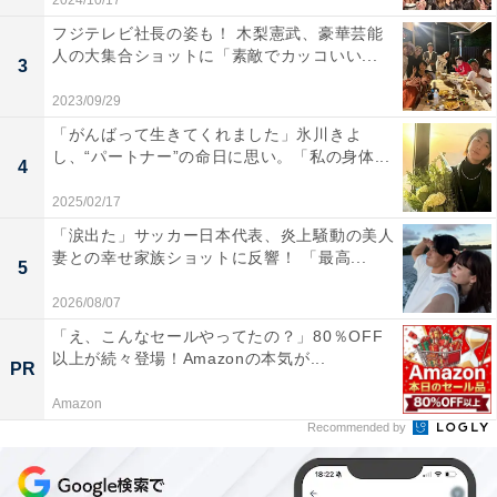
2024/10/17
フジテレビ社長の姿も！ 木梨憲武、豪華芸能
人の大集合ショットに「素敵でカッコいい...
3
2023/09/29
「がんばって生きてくれました」氷川きよ
し、“パートナー”の命日に思い。「私の身体...
4
2025/02/17
「涙出た」サッカー日本代表、炎上騒動の美人
妻との幸せ家族ショットに反響！ 「最高...
5
2026/08/07
「え、こんなセールやってたの？」80％OFF
以上が続々登場！Amazonの本気が...
PR
Amazon
Recommended by