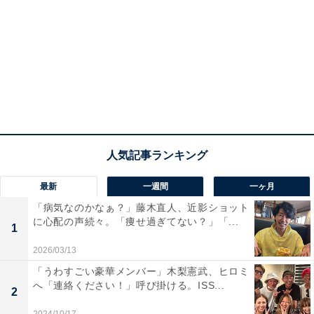
最新
一週間
一ヶ月
「病気なのかなぁ？」藤木直人、近影ショット
に心配の声続々。「痩せ過ぎてない？」「...
1
2026/03/13
「うわすごい豪華メンバー」木梨憲武、ヒロミ
へ「連絡ください！」呼び掛ける。ISS...
2