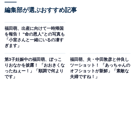
編集部が選ぶおすすめ記事
福田萌、出産に向けて一時帰国
を報告！ “命の恩人”との写真も
「小室さんと一緒にいるの凄す
ぎます」
第3子妊娠中の福田萌、ぽっこ
福田萌、夫・中田敦彦と仲良し
りおなかを披露！ 「おおきくな
ツーショット！ 「あっちゃんの
ったねぇー！」「順調で何より
オフショットが新鮮」「素敵な
です」
夫婦ですね！」