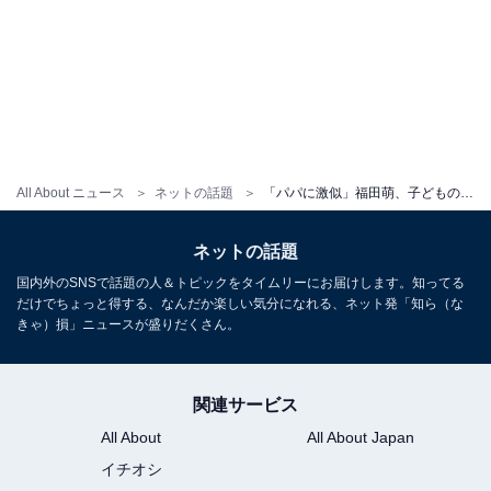
All About ニュース
ネットの話題
「パパに激似」福田萌、子どもの顔出しプライベートショット公開！ 「あっちゃん似かなぁ～」
ネットの話題
国内外のSNSで話題の人＆トピックをタイムリーにお届けします。知ってる
だけでちょっと得する、なんだか楽しい気分になれる、ネット発「知ら（な
きゃ）損」ニュースが盛りだくさん。
関連サービス
All About
All About Japan
イチオシ