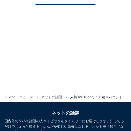
All About ニュース
ネットの話題
人気YouTuber、“20kgリバウンドした体型”で指原莉乃の私服を着てみたら。デニムが破れるハプニングも
ネットの話題
国内外のSNSで話題の人＆トピックをタイムリーにお届けします。知ってる
だけでちょっと得する、なんだか楽しい気分になれる、ネット発「知ら（な