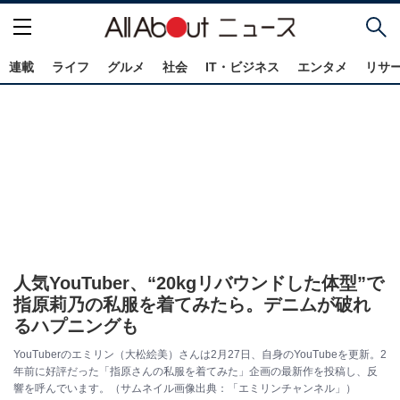
連載
ライフ
グルメ
社会
IT・ビジネス
エンタメ
リサ
人気YouTuber、“20kgリバウンドした体型”で
指原莉乃の私服を着てみたら。デニムが破れ
るハプニングも
YouTuberのエミリン（大松絵美）さんは2月27日、自身のYouTubeを更新。2
年前に好評だった「指原さんの私服を着てみた」企画の最新作を投稿し、反
響を呼んでいます。（サムネイル画像出典：「エミリンチャンネル」）