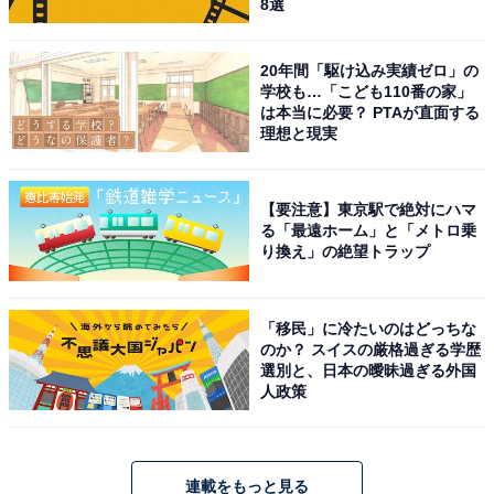
8選
20年間「駆け込み実績ゼロ」の
学校も…「こども110番の家」
は本当に必要？ PTAが直面する
理想と現実
【要注意】東京駅で絶対にハマ
る「最遠ホーム」と「メトロ乗
り換え」の絶望トラップ
「移民」に冷たいのはどっちな
のか？ スイスの厳格過ぎる学歴
選別と、日本の曖昧過ぎる外国
人政策
連載をもっと見る