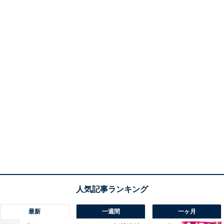
最新
一週間
一ヶ月