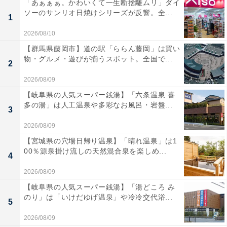
「あぁぁぁ。かわいくて一生断捨離ムリ」ダイ
ソーのサンリオ日焼けシリーズが反響。全...
1
2026/08/10
【群馬県藤岡市】道の駅「ららん藤岡」は買い
物・グルメ・遊びが揃うスポット。全国で...
2
2026/08/09
【岐阜県の人気スーパー銭湯】「六条温泉 喜
多の湯」は人工温泉や多彩なお風呂・岩盤...
3
2026/08/09
【宮城県の穴場日帰り温泉】「晴れ温泉」は1
00％源泉掛け流しの天然混合泉を楽しめ...
4
2026/08/09
【岐阜県の人気スーパー銭湯】「湯どころ み
のり」は「いけだゆげ温泉」や冷冷交代浴...
5
2026/08/09