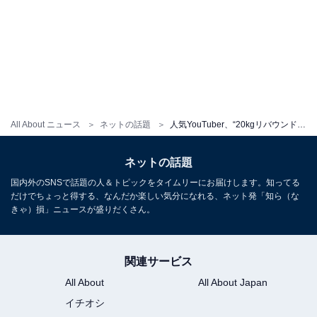
All About ニュース
ネットの話題
人気YouTuber、“20kgリバウンドした体型”で指原莉乃の私服を着てみたら。デニムが破れるハプニングも
ネットの話題
国内外のSNSで話題の人＆トピックをタイムリーにお届けします。知ってる
だけでちょっと得する、なんだか楽しい気分になれる、ネット発「知ら（な
きゃ）損」ニュースが盛りだくさん。
関連サービス
All About
All About Japan
イチオシ