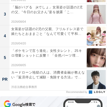
2025/06/12
「脳がバグる jkでしょ」女装姿が話題の2児
の父、“今日のお父さん”姿を披露「こ...
3
2026/08/04
女装姿が話題の2児の父親、フリルドレス姿で
娘たちとおままごと「なんて可愛くて平和...
4
2026/04/20
「ポケモンで言う進化」女性タレント、25キ
ロ増量ショットに反響！ 「全然パーツ埋...
5
2026/08/05
カードローン地獄の人は、消費者金融が教えな
い『返済停止して減額・免除する方法』で...
PR
渋谷法務総合事務所
Recommended by