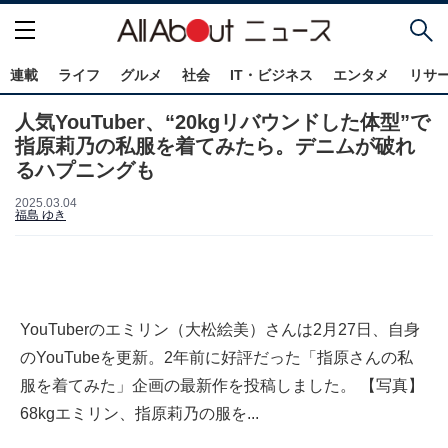
連載
ライフ
グルメ
社会
IT・ビジネス
エンタメ
リサ
人気YouTuber、“20kgリバウンドした体型”で
指原莉乃の私服を着てみたら。デニムが破れ
るハプニングも
2025.03.04
福島 ゆき
YouTuberのエミリン（大松絵美）さんは2月27日、自身
のYouTubeを更新。2年前に好評だった「指原さんの私
服を着てみた」企画の最新作を投稿しました。 【写真】
68kgエミリン、指原莉乃の服を...