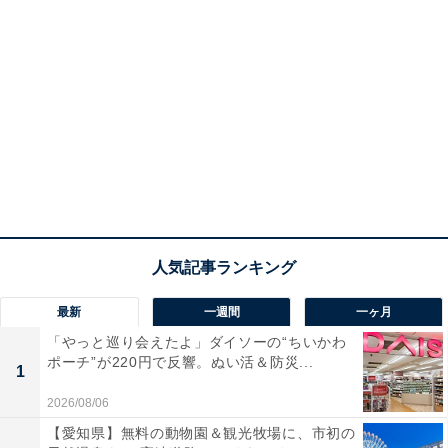
最新
一週間
一ヶ月
「やっと巡り会えたよ」ダイソーの“ちいかわ
ポーチ”が220円で反響。ぬい活＆防災...
1
2026/08/06
【愛知県】無料の動物園＆観光牧場に、市初の