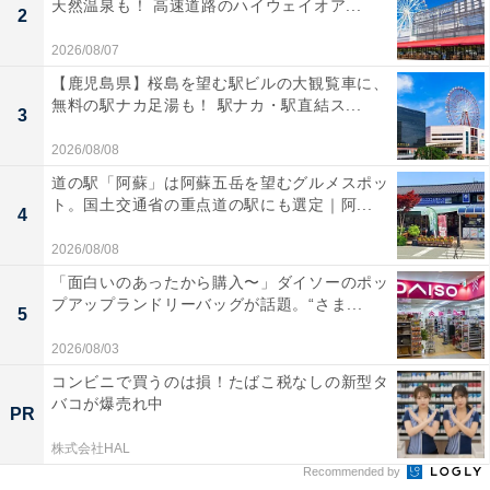
天然温泉も！ 高速道路のハイウェイオア...
2
2026/08/07
【鹿児島県】桜島を望む駅ビルの大観覧車に、
無料の駅ナカ足湯も！ 駅ナカ・駅直結ス...
3
2026/08/08
道の駅「阿蘇」は阿蘇五岳を望むグルメスポッ
ト。国土交通省の重点道の駅にも選定｜阿...
4
2026/08/08
「面白いのあったから購入〜」ダイソーのポッ
プアップランドリーバッグが話題。“さま...
5
2026/08/03
コンビニで買うのは損！たばこ税なしの新型タ
バコが爆売れ中
PR
株式会社HAL
Recommended by