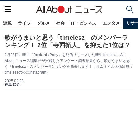
連載
ライフ
グルメ
社会
IT・ビジネス
エンタメ
リサ
歌がうまいと思う「timelesz」のメンバーラ
ンキング！ 2位「寺西拓人」を抑えた1位は？
2月28日に新曲『Rock this Party』を配信リリースした新生timelesz。All
About ニュース編集部が実施したアンケート調査結果から、歌がうまいと思
う「timelesz」のメンバーランキングを発表します！（サムネイル画像出典：
timeleszの公式Instagram）
2025.02.28
福島 ゆき