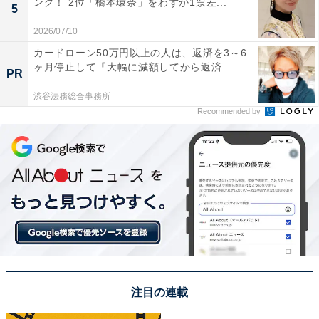
ング！ 2位「橋本環奈」をわずか1票差...
5
2026/07/10
カードローン50万円以上の人は、返済を3～6
ヶ月停止して『大幅に減額してから返済...
PR
渋谷法務総合事務所
Recommended by
View this post on Instagram
注目の連載