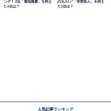
ング！ 2位「菊池風磨」を抑え
の元カレ”「寺西拓人」を抑え
ブに努力する姿が既存メンバーや視聴者を魅了し、候補
た1位は？
た1位は？
生時代から“愛されキャラ”として多くのファンを獲得し
ていました。バラエティー番組では突拍子もない天然発
言も話題を集めましたが、発する言葉1つでグループを
和やかな雰囲気に変える力も持っている猪俣さん。整っ
た顔立ちと、優しい性格で多くのファンを魅了していま
す。
回答者からは、「天然キャラで支離滅裂な発言も面白い
から」（30代女性／愛知県）、「天然で面白いし、愛嬌
もあるのでいじられそう」（20代女性／石川県）、「醸
し出される天然さが炸裂して、誰も傷つけない、みんな
が笑える平和な空間を番組を通してお届けしてくれそう
だから」（20代女性／北海道）、「いじられキャラとし
てかなり重宝されると思いますし、突然突拍子もないこ
とを言って周囲を笑わせることができるポテンシャルが