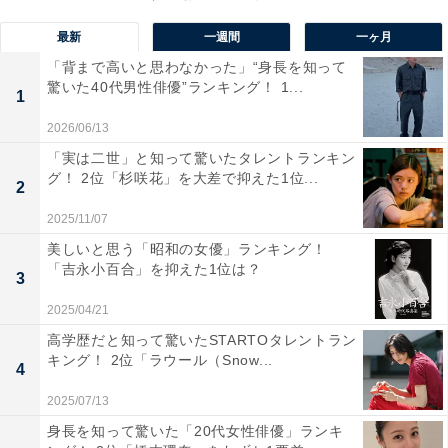
高いように思います」（30代女性／埼玉県）などの声が
最新
一週間
一ヶ月
寄せられました。
「背まで高いと思わなかった」“身長を知って
驚いた40代男性俳優”ランキング！ 1...
1
2026/06/13
「実は二世」と知って驚いたタレントランキン
グ！ 2位「杉咲花」を大差で抑えた1位...
2
2025/11/07
美しいと思う「昭和の女優」ランキング！
「吉永小百合」を抑えた1位は？
3
2025/04/21
高学歴だと知って驚いたSTARTOタレントラン
キング！ 2位「ラウール（Snow...
4
2025/07/13
2位：原嘉孝／123票
身長を知って驚いた「20代女性俳優」ランキ