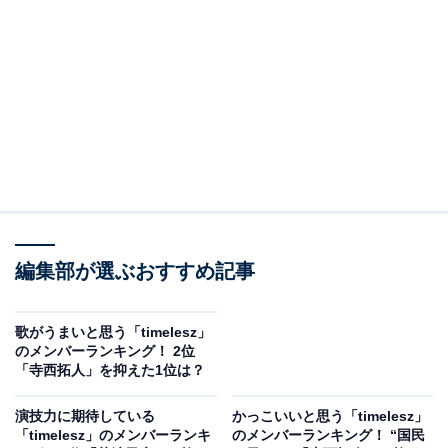
View this post on Instagram
編集部が選ぶおすすめ記事
歌がうまいと思う「timelesz」
のメンバーランキング！ 2位
「寺西拓人」を抑えた1位は？
A post shared by timelesz［タイムレス］ (@timelesz_official)
演技力に期待している
かっこいいと思う「timelesz」
「timelesz」のメンバーランキ
のメンバーランキング！ “国民
3位は、猪俣周杜さん。タイプロでは、明るくポジティ