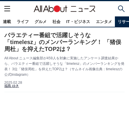
連載
ライフ
グルメ
社会
IT・ビジネス
エンタメ
リサ
バラエティー番組で活躍しそうな
「timelesz」のメンバーランキング！ 「猪俣
周杜」を抑えたTOP2は？
All About ニュース編集部が459人を対象に実施したアンケート調査結果か
ら、バラエティー番組で活躍しそうな「timelesz」のメンバーランキングを発
表！ 3位「猪俣周杜」を抑えたTOP2は？（サムネイル画像出典：timeleszの
公式Instagram）
2025.02.28
福島 ゆき