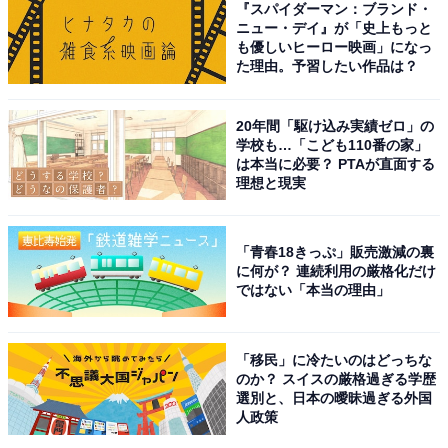
『スパイダーマン：ブランド・
ニュー・デイ』が「史上もっと
も優しいヒーロー映画」になっ
た理由。予習したい作品は？
A post shared by timelesz［タイムレス］ (@timelesz_official)
20年間「駆け込み実績ゼロ」の
2位は、原嘉孝さん。ジュニア内グループ「宇宙Six」で
学校も…「こども110番の家」
の活動や俳優としてのキャリアがあり、Snow Manの目
は本当に必要？ PTAが直面する
理想と現実
黒蓮さんと仲がいいことでも知られ、現在公開中の映画
『劇場版 トリリオンゲーム』でも目黒さんと共演してい
ます。タイプロでは、明るく熱いキャラクターで、ほか
「青春18きっぷ」販売激減の裏
に何が？ 連続利用の厳格化だけ
のメンバーの士気を高めました。
ではない「本当の理由」
回答者からは、「真っ直ぐで、気持ちのいい面白いキャ
ラクターだと思います」（50代女性／埼玉県）、「リア
「移民」に冷たいのはどっちな
のか？ スイスの厳格過ぎる学歴
クションがよくて喋りが上手だから」（30代女性／東京
選別と、日本の曖昧過ぎる外国
都）、「メンバーの中ではバラエティ担当と言ってもい
人政策
いくらい面白いし、全力で笑ってるところも印象的だか