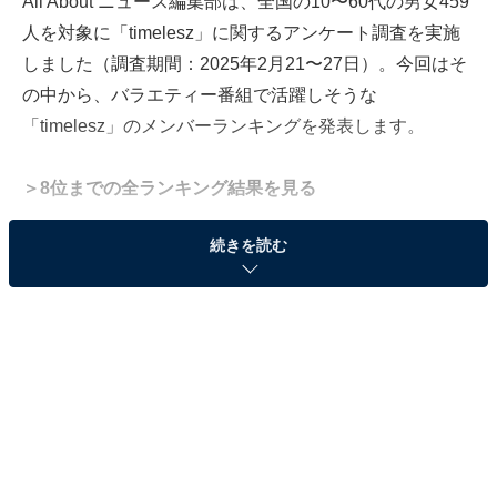
All About ニュース編集部は、全国の10〜60代の男女459
人を対象に「timelesz」に関するアンケート調査を実施
しました（調査期間：2025年2月21〜27日）。今回はそ
の中から、バラエティー番組で活躍しそうな
「timelesz」のメンバーランキングを発表します。
＞8位までの全ランキング結果を見る
※本記事で紹介している商品の購入やサービスの利用により、売上の一部が
続きを読む
オールアバウトに還元されることがあります。
3位：猪俣周杜／102票