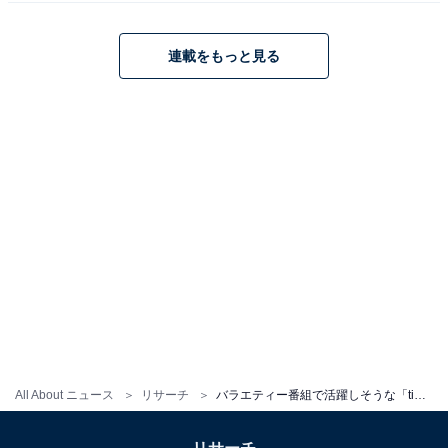
ら」（40代女性／岩手県）、「SNS動画などが面白いの
でこの路線で活躍してほしい」（30代女性／東京都）な
連載をもっと見る
どの声がありました。
All About ニュース
リサーチ
バラエティー番組で活躍しそうな「timelesz」のメンバーランキング！ 「猪俣周杜」を抑えたTOP2は？