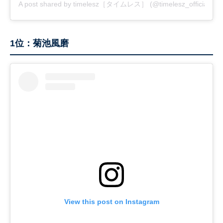
A post shared by timelesz［タイムレス］ (@timelesz_official)
1位：菊池風磨
View this post on Instagram