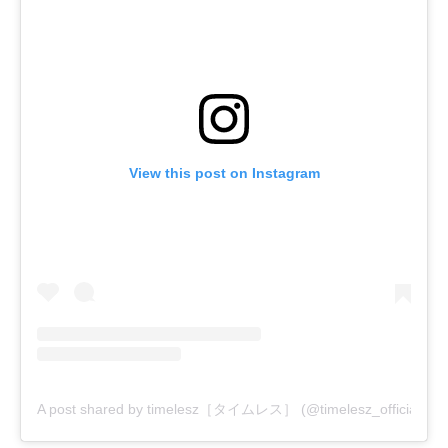
View this post on Instagram
A post shared by timelesz［タイムレス］ (@timelesz_official)