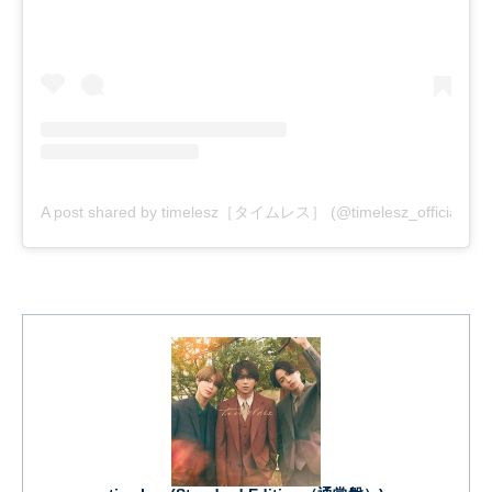
A post shared by timelesz［タイムレス］ (@timelesz_official)