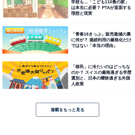
学校も…「こども110番の家」
は本当に必要？ PTAが直面する
理想と現実
「青春18きっぷ」販売激減の裏
に何が？ 連続利用の厳格化だけ
ではない「本当の理由」
「移民」に冷たいのはどっちな
のか？ スイスの厳格過ぎる学歴
選別と、日本の曖昧過ぎる外国
人政策
連載をもっと見る