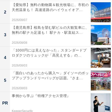
【愛知県】無料の動物園＆観光牧場に、市初の
天然温泉も！ 高速道路のハイウェイオア...
2
2026/08/07
【鹿児島県】桜島を望む駅ビルの大観覧車に、
無料の駅ナカ足湯も！ 駅ナカ・駅直結ス...
3
2026/08/08
「1000円には見えなかった」スタンダードプ
ロダクツのリュックが「高見えする」の...
4
2026/08/03
「面白いのあったから購入〜」ダイソーのポッ
プアップランドリーバッグが話題。“さま...
5
2026/08/03
事例から学ぶ『特権アクセス管理』
PR
KeeperSecurity