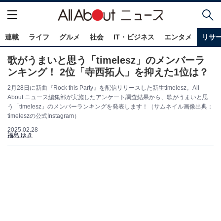
連載
ライフ
グルメ
社会
IT・ビジネス
エンタメ
リサ
歌がうまいと思う「timelesz」のメンバーラ
ンキング！ 2位「寺西拓人」を抑えた1位は？
2月28日に新曲『Rock this Party』を配信リリースした新生timelesz。All
About ニュース編集部が実施したアンケート調査結果から、歌がうまいと思
う「timelesz」のメンバーランキングを発表します！（サムネイル画像出典：
timeleszの公式Instagram）
2025.02.28
福島 ゆき