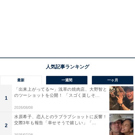
最新
一週間
一ヶ月
「出来上がってる〜」浅草の焼肉店、大野智と
のツーショットを公開！ 「スゴく楽しそ...
1
2026/08/08
水原希子、恋人とのラブラブショットに反響！
交際3年も報告「幸せそうで嬉しい」「...
2