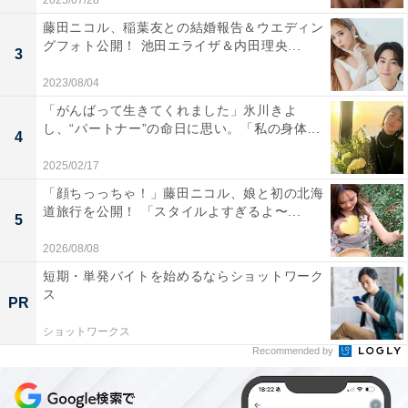
2025/07/28
藤田ニコル、稲葉友との結婚報告＆ウエディン
グフォト公開！ 池田エライザ＆内田理央...
3
2023/08/04
「がんばって生きてくれました」氷川きよ
し、“パートナー”の命日に思い。「私の身体...
4
2025/02/17
「顔ちっっちゃ！」藤田ニコル、娘と初の北海
道旅行を公開！ 「スタイルよすぎるよ〜...
5
2026/08/08
短期・単発バイトを始めるならショットワーク
ス
PR
ショットワークス
Recommended by