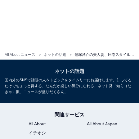
All About ニュース
ネットの話題
窪塚洋介の美人妻、圧巻スタイル際立つトレーニングウエア姿を披露！「バッチバチに追い込んでくれる」
ネットの話題
国内外のSNSで話題の人＆トピックをタイムリーにお届けします。知ってる
だけでちょっと得する、なんだか楽しい気分になれる、ネット発「知ら（な
きゃ）損」ニュースが盛りだくさん。
関連サービス
All About
All About Japan
イチオシ