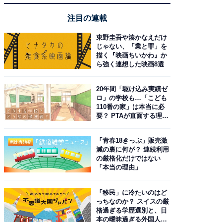
注目の連載
東野圭吾や湊かなえだけ
じゃない、「業と罪」を
描く『映画ちいかわ』か
ら強く連想した映画8選
20年間「駆け込み実績ゼ
ロ」の学校も…「こども
110番の家」は本当に必
要？ PTAが直面する理想
と現実
「青春18きっぷ」販売激
減の裏に何が？ 連続利用
の厳格化だけではない
「本当の理由」
「移民」に冷たいのはど
っちなのか？ スイスの厳
格過ぎる学歴選別と、日
本の曖昧過ぎる外国人政