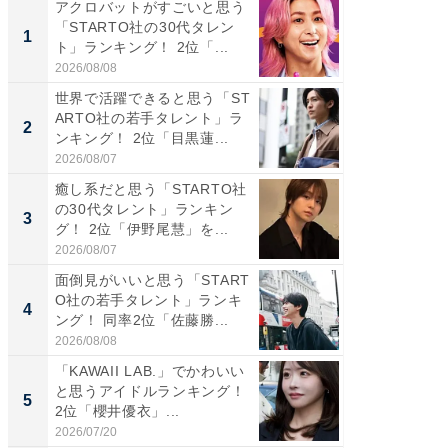
アクロバットがすごいと思う
癒し系だ
「STARTO社の30代タレン
の若手
1
1
ト」ランキング！ 2位「...
グ！ 2
2026/08/08
2026/08/0
世界で活躍できると思う「ST
癒し系だ
ARTO社の若手タレント」ラ
の30代
2
2
ンキング！ 2位「目黒蓮...
グ！ 2
2026/08/07
2026/08/0
癒し系だと思う「STARTO社
「パフ
の30代タレント」ランキン
思うST
3
3
グ！ 2位「伊野尾慧」を...
ンキング
2026/08/07
2026/08/0
面倒見がいいと思う「START
ギャップ
O社の若手タレント」ランキ
RTO社
4
4
ング！ 同率2位「佐藤勝...
キング！
2026/08/08
2026/08/0
「KAWAII LAB.」でかわいい
世界で活
と思うアイドルランキング！
ARTO
5
5
2位「櫻井優衣」...
ンキング
2026/07/20
2026/08/0