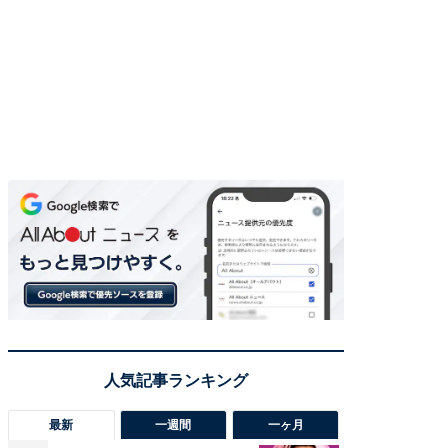
最新
一週間
一ヶ月