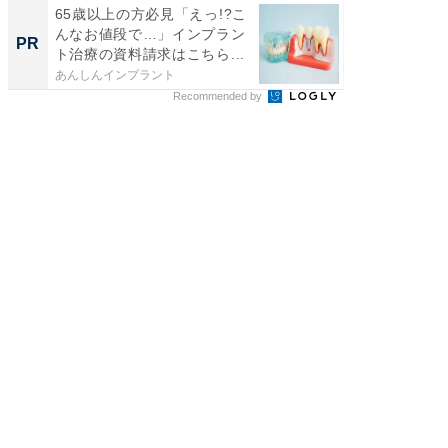
65歳以上の方必見「えっ!?こ
65歳以
んなお値段で…」インプラン
んなお
PR
PR
ト治療の資料請求はこちら...
ト治療の
あんしんインプラント
あんしん
Recommended by