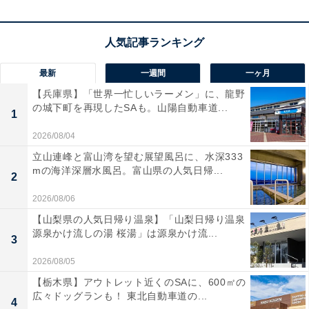
天恩日
天恩日（てんおんにち）も、七箇の善日（ななこのぜん
にち）の1つ。「天からの恩恵を、全ての人が最大限に
最新
一週間
一ヶ月
受け取ることができる日」とされ、万事に対して縁起が
【兵庫県】「世界一忙しいラーメン」に、龍野
いいといわれています。
の城下町を再現したSAも。山陽自動車道...
1
天恩日は、1度巡ってくると5日間連続するのが特徴。今
2026/08/04
回は2月24日から28日までとなり、この期間は開運日が
立山連峰と富山湾を望む展望風呂に、水深333
mの海洋深層水風呂。富山県の人気日帰...
続く特別な期間となります。
2
2026/08/06
転職や引っ越し、婚姻にまつわることなど、人生の転機
【山梨県の人気日帰り温泉】「山梨日帰り温泉
となるような行動をするのに向いているため、人生を大
源泉かけ流しの湯 桜湯」は源泉かけ流...
3
きく変化させるような物事のスタートにも適していま
2026/08/05
す。習い事を始めるのもいいでしょう。開運期間が長く
【栃木県】アウトレット近くのSAに、600㎡の
続くことから、1日では終わらない祭事はこの期間を活
広々ドッグランも！ 東北自動車道の...
4
用するのがおすすめです。