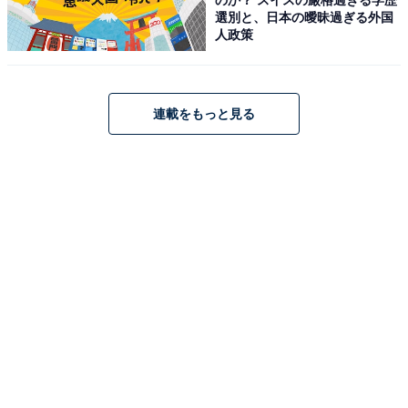
選別と、日本の曖昧過ぎる外国
人政策
また、大きな支払いが発生する不動産の契約などもこの
日がおすすめ。講座や習い事など、自身のスキルアップ
につながることや、本当にやりたいことにお金を使うの
も◎です。
連載をもっと見る
【やるといいこと】
・新規事業
・開店、開業
・車や家など大きな買い物や大型の契約
・口座開設
・投資
・宝くじの購入
・お財布の新調や使い始め
・講座受講や習い事のスタート
・引っ越し