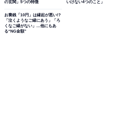
の玄関」5つの特徴
いけない4つのこと」
また、出て行ったものが無事に戻るという意から、引っ
お賽銭「10円」は縁起が悪い!?
越しや旅行などの移動を伴うことにもおすすめな吉日で
「泣くようなご縁にあう」「ろ
くなご縁がない」…他にもあ
す。
る“NG金額”
月徳日
月徳日（つきとくにち・がっとくにち）は、縁起がいい
とされる7つの吉日である「七箇の善日（ななこのぜん
にち）」の1つ。
「その月の福徳を得られる日」とされる月徳日は、何を
するにも支障がなく、どんなこともいい結果につながる
吉日といわれています。特に引っ越しや家のリフォー
ム、不動産の契約など、土に関することに相性がいいと
されています。