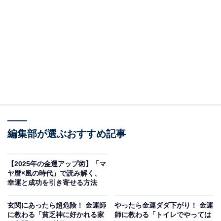
寅の日
「トラは千里行って千里帰る」ということわざから、寅
の日（とらのひ）に出て行ったものは、すぐに戻ってく
るといわれています。
この日に使ったお金もすぐに返ってくるとされることか
ら「金運招来日」とも呼ばれ、大きな買い物やお財布の
新調、投資、口座開設など、お金にまつわることをする
と、そのご利益にあやかることができるといわれていま
編集部が選ぶおすすめ記事
す。
【2025年の金運アップ術】「マ
金銭的な豊かさにつながるような副業や新規事業など、
ヤ暦×風の時代」で読み解く、
幸運と成功を引き寄せる方法
ビジネスに関することを始める日としても最適！ スター
トさせたことが、やがてたくさんの富となって返ってく
玄関にあったら超危険！ 金運師
やったら金運ダダ下がり！ 金運
るでしょう。
に教わる「貧乏神に好かれる家
師に教わる「トイレでやっては