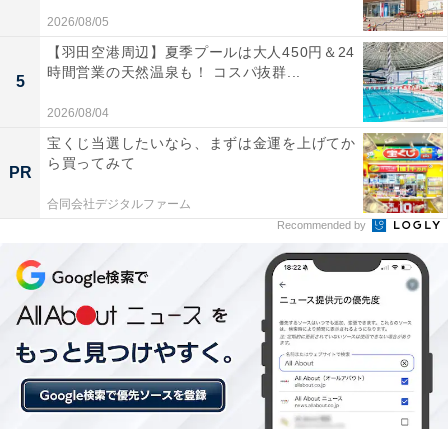
2026/08/05
大安
【羽田空港周辺】夏季プールは大人450円＆24
時間営業の天然温泉も！ コスパ抜群...
5
大安（たいあん）とは、「大いに安し」という意味を持
2026/08/04
つ、六曜における最高の吉日です。
宝くじ当選したいなら、まずは金運を上げてか
ら買ってみて
PR
先勝や先負とは違い、やってはいけないことや凶とされ
る時間帯がないため、1日を通して大きなトラブルに見
合同会社デジタルファーム
Recommended by
舞われる心配がなく、「1日中、何をやってもうまくい
く」とされています。
また、大安はほかの開運日と重なることで、その開運日
に相乗効果を与えるといいます。