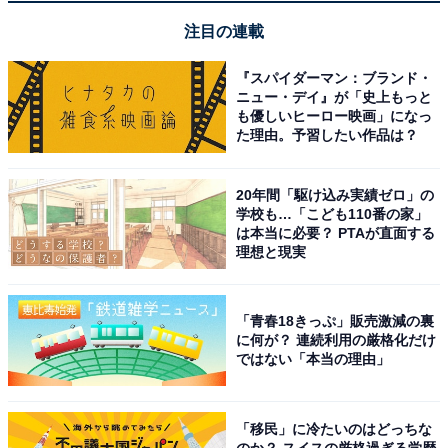
注目の連載
『スパイダーマン：ブランド・
ニュー・デイ』が「史上もっと
も優しいヒーロー映画」になっ
た理由。予習したい作品は？
20年間「駆け込み実績ゼロ」の
学校も…「こども110番の家」
は本当に必要？ PTAが直面する
理想と現実
2月26日にやるといいこと
金運最強開運日である寅の日は、特にお金の豊かさにつ
「青春18きっぷ」販売激減の裏
に何が？ 連続利用の厳格化だけ
ながる物事のスタートに最適です。2月26日は何をやっ
ではない「本当の理由」
てもうまくいく月徳日と天恩日の開運パワーと、大安の
相乗効果も加わるので、新規事業や副業などを始める
「移民」に冷たいのはどっちな
と、​​​​​多くの富が得られるかもしれません。
のか？ スイスの厳格過ぎる学歴