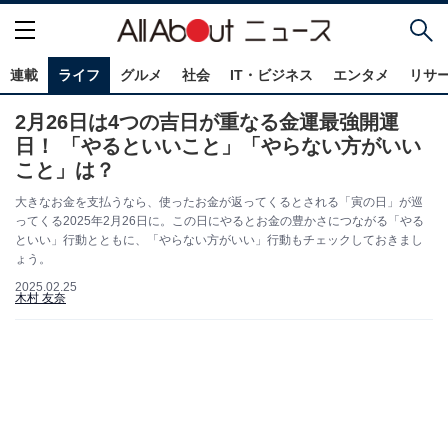
連載
ライフ
グルメ
社会
IT・ビジネス
エンタメ
リサ
2月26日は4つの吉日が重なる金運最強開運
日！ 「やるといいこと」「やらない方がいい
こと」は？
大きなお金を支払うなら、使ったお金が返ってくるとされる「寅の日」が巡
ってくる2025年2月26日に。この日にやるとお金の豊かさにつながる「やる
といい」行動とともに、「やらない方がいい」行動もチェックしておきまし
ょう。
2025.02.25
木村 友奈