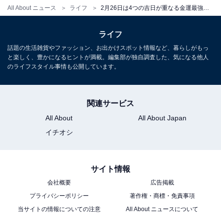
・旅行
All About ニュース
ライフ
2月26日は4つの吉日が重なる金運最強開運日！ 「やるといいこと」「やらない方がいいこと」は？
・慶事
ライフ
話題の生活雑貨やファッション、お出かけスポット情報など、暮らしがもっ
2月26日にやらない方がいいこと
と楽しく、豊かになるヒントが満載。編集部が独自調査した、気になる他人
次ページ
は？
のライフスタイル事情も公開しています。
関連サービス
All About
All About Japan
イチオシ
サイト情報
会社概要
広告掲載
プライバシーポリシー
著作権・商標・免責事項
当サイトの情報についての注意
All About ニュースについて