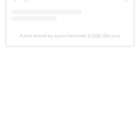
A post shared by ayumi hamasaki お浜姐 (@a.you)