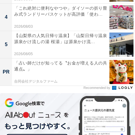
「これ絶対に便利なやつや」ダイソーの折り畳
み式ランドリーバスケットが高評価「使わ...
4
2026/08/03
【山梨県の人気日帰り温泉】「山梨日帰り温泉
源泉かけ流しの湯 桜湯」は源泉かけ流...
5
2026/08/05
「占い師だけが知ってる〝お金が増える人の共
通点〟」
PR
合同会社デジタルファーム
Recommended by