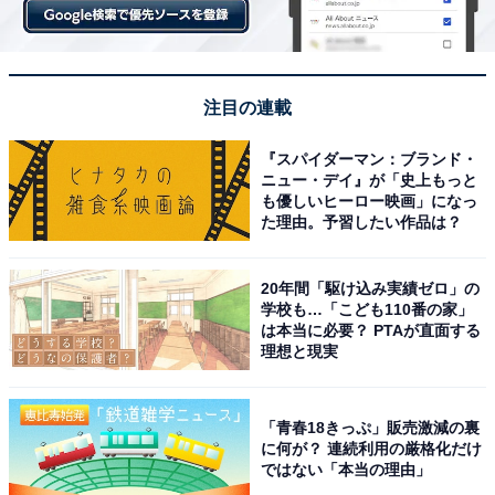
注目の連載
『スパイダーマン：ブランド・
ニュー・デイ』が「史上もっと
も優しいヒーロー映画」になっ
た理由。予習したい作品は？
20年間「駆け込み実績ゼロ」の
学校も…「こども110番の家」
は本当に必要？ PTAが直面する
理想と現実
「青春18きっぷ」販売激減の裏
に何が？ 連続利用の厳格化だけ
ではない「本当の理由」