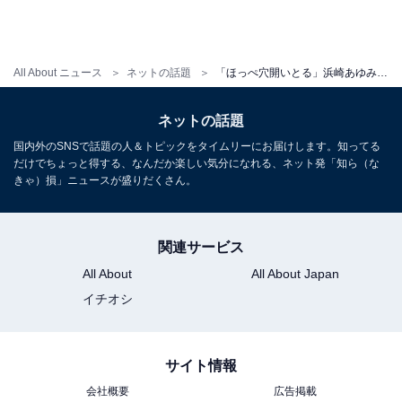
All About ニュース
ネットの話題
「ほっぺ穴開いとる」浜崎あゆみ、衝撃!? ショット公開！ 「なかなかのくい込み」「ネイルの食い込み方」
ネットの話題
国内外のSNSで話題の人＆トピックをタイムリーにお届けします。知ってる
だけでちょっと得する、なんだか楽しい気分になれる、ネット発「知ら（な
きゃ）損」ニュースが盛りだくさん。
関連サービス
All About
All About Japan
イチオシ
サイト情報
会社概要
広告掲載