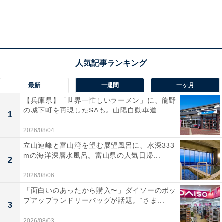
最新
一週間
一ヶ月
【兵庫県】「世界一忙しいラーメン」に、龍野
の城下町を再現したSAも。山陽自動車道...
1
2026/08/04
立山連峰と富山湾を望む展望風呂に、水深333
mの海洋深層水風呂。富山県の人気日帰...
2
2026/08/06
「面白いのあったから購入〜」ダイソーのポッ
プアップランドリーバッグが話題。“さま...
3
2026/08/03