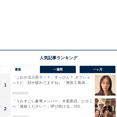
最新
一週間
一ヶ月
「これが北川景子！？」すっぴん？ オフショ
ットに「顔が疲れてますね」「無加工無表...
1
2025/04/22
「うわすごい豪華メンバー」木梨憲武、ヒロミ
へ「連絡ください！」呼び掛ける。ISS...
2