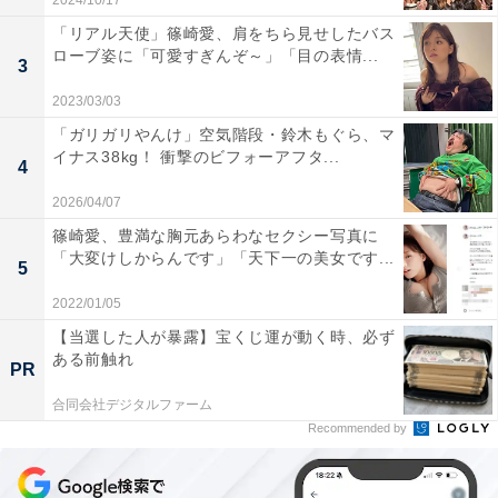
2024/10/17
「リアル天使」篠崎愛、肩をちら見せしたバス
ローブ姿に「可愛すぎんぞ～」「目の表情...
3
2023/03/03
「ガリガリやんけ」空気階段・鈴木もぐら、マ
イナス38kg！ 衝撃のビフォーアフタ...
4
2026/04/07
篠崎愛、豊満な胸元あらわなセクシー写真に
「大変けしからんです」「天下一の美女です...
5
2022/01/05
【当選した人が暴露】宝くじ運が動く時、必ず
ある前触れ
PR
合同会社デジタルファーム
Recommended by