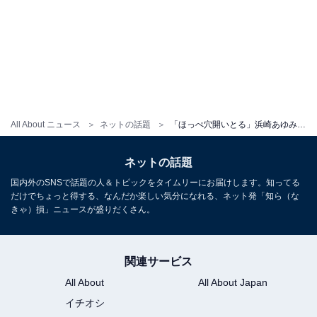
All About ニュース
ネットの話題
「ほっぺ穴開いとる」浜崎あゆみ、衝撃!? ショット公開！ 「なかなかのくい込み」「ネイルの食い込み方」
ネットの話題
国内外のSNSで話題の人＆トピックをタイムリーにお届けします。知ってる
だけでちょっと得する、なんだか楽しい気分になれる、ネット発「知ら（な
きゃ）損」ニュースが盛りだくさん。
関連サービス
All About
All About Japan
イチオシ