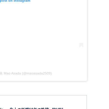
 post on Instagram
真央 Mao Asada (@maoasada2509)