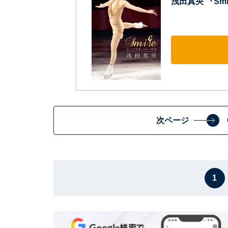
浅田真央 『Smi
次ページ
1