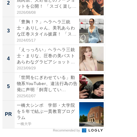
焼肉店、大野智とのツーショ
横川尚
2
2
ットを公開！ 「スゴく楽し
ムキな姿
そ...
刃...
2026/08/08
2026/08/0
「豊胸！？」ヘラヘラ三銃
「え、
士・ありしゃん、美乳あらわ
芸人、2
3
3
な圧巻スタイル披露！ 「スタ
エットに
イ...
2024/05/17
2026/08/0
「えっっろい」ヘラヘラ三銃
「脳がバ
士・まりな、圧巻の美バスト
装姿が話
4
4
あらわなグラビアショット公
のお父さ
開...
2023/09/29
2026/08/0
「世間をにぎわせている」動
「ちょ
物系YouTuber、違法行為の告
ってま
5
5
発に声明「飼育してい...
熊本地
...
2025/02/07
2026/08/0
一橋大シンポ 学部・大学院
一橋大
を５年で結ぶ一貫教育プログ
を５年
PR
PR
ラム
ラム
一橋大学
一橋大学
Recommended by