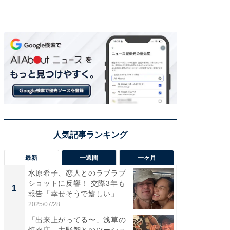
最新
一週間
一ヶ月
水原希子、恋人とのラブラブ
「さす
ショットに反響！ 交際3年も
は」高
1
1
報告「幸せそうで嬉しい」
災地を
「...
「カ...
2025/07/28
2026/08/0
「出来上がってる〜」浅草の
「脚が