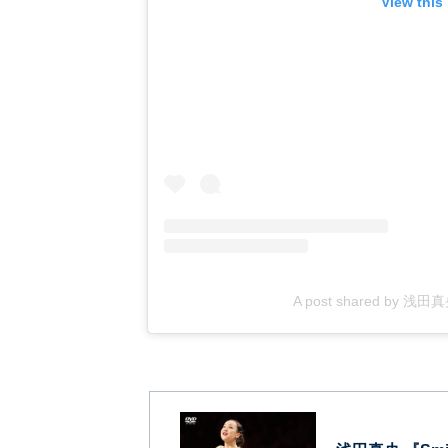
View this
A post shared by 浅田