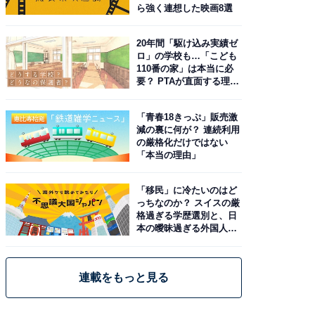
ら強く連想した映画8選
20年間「駆け込み実績ゼ
ロ」の学校も…「こども
110番の家」は本当に必
要？ PTAが直面する理想
と現実
「青春18きっぷ」販売激
減の裏に何が？ 連続利用
の厳格化だけではない
「本当の理由」
「移民」に冷たいのはど
っちなのか？ スイスの厳
格過ぎる学歴選別と、日
本の曖昧過ぎる外国人政
策
連載をもっと見る