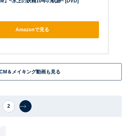
le』~氷上の妖精10年の軌跡~ [DVD]
Amazonで見る
CM＆メイキング動画も見る
2