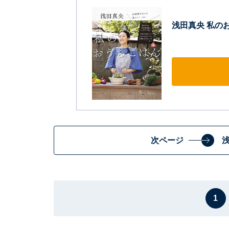
浅田真央 私の
次ページ
1