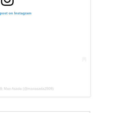
 post on Instagram
真央 Mao Asada (@maoasada2509)