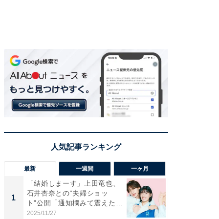
最新
一週間
一ヶ月
「結婚しまーす」上田竜也、
「さす
石井杏奈との“夫婦ショッ
は」高
1
1
ト”公開「通知欄みて震えた」
災地を
「...
「カ...
2025/11/27
2026/08/0