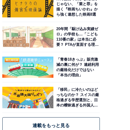
じゃない、「業と罪」を
描く『映画ちいかわ』か
ら強く連想した映画8選
20年間「駆け込み実績ゼ
ロ」の学校も…「こども
110番の家」は本当に必
要？ PTAが直面する理想
と現実
「青春18きっぷ」販売激
減の裏に何が？ 連続利用
の厳格化だけではない
「本当の理由」
「移民」に冷たいのはど
っちなのか？ スイスの厳
格過ぎる学歴選別と、日
本の曖昧過ぎる外国人政
策
連載をもっと見る