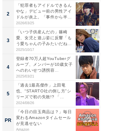
「犯罪者もアイドルできるん
「女の
やな」デビュー前の男性アイ
介、バ
2
2
ドルが炎上。「事件から半年
らのプレ
も...
愛...
2026/03/25
2026/08/0
「いつ子供産んだの」篠崎
「脚が
愛、女児と遊ぶ姿に反響「も
横川尚
3
3
う愛ちゃんの子みたいだね」
ムキな姿
「完...
刃...
2025/10/17
2026/08/0
登録者70万人超YouTuberグ
「え、
ループ、メンバーが10歳女子
芸人、2
4
4
へのわいせつ誘拐容...
エットに
2025/03/21
2026/08/0
「過去1最高傑作」上田竜
「脳がバ
也、“STARTO社の倒し方”シ
装姿が話
5
5
リーズで初の失敗!? 「...
のお父さ
2024/08/26
2026/08/0
「今日の目玉商品は？」毎日
【西野
変わるAmazonタイムセール
刊『北
PR
PR
が見逃せない
くか』
Amazon
FINCHI o