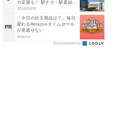
カ足湯も！ 駅ナカ・駅直結
層水風
ス...
帰...
2026/08/08
2026/08/0
「今日の目玉商品は？」毎日
【大人
変わるAmazonタイムセール
で快適
PR
PR
が見逃せない
Amazon
アイリス
Recommended by