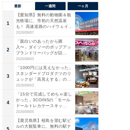
最新
一週間
一ヶ月
【愛知県】無料の動物園＆観
【兵庫
光牧場に、市初の天然温泉
ーメン
1
1
も！ 高速道路のハイウェイオ
再現した
ア...
道...
2026/08/07
2026/08/0
「面白いのあったから購
【三重
入〜」ダイソーのポップアッ
の直営
2
2
プランドリーバッグが話
ダ大判焼
題。“さま...
伊...
2026/08/03
2026/08/0
「1000円には見えなかった」
【千葉県
スタンダードプロダクツのリ
級マー
3
3
ュックが「高見えする」の...
ノベし
ー...
2026/08/03
2026/08/0
「15分で完成してめちゃ楽し
「100
かった」3COINSの「モール
スタン
4
4
ドールトレカケースキッ...
ュックが
2026/08/05
2026/08/0
【鹿児島県】桜島を望む駅ビ
立山連
ルの大観覧車に、無料の駅ナ
風呂に、
5
5