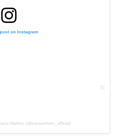
 post on Instagram
na Nishino (@kananishino_official)