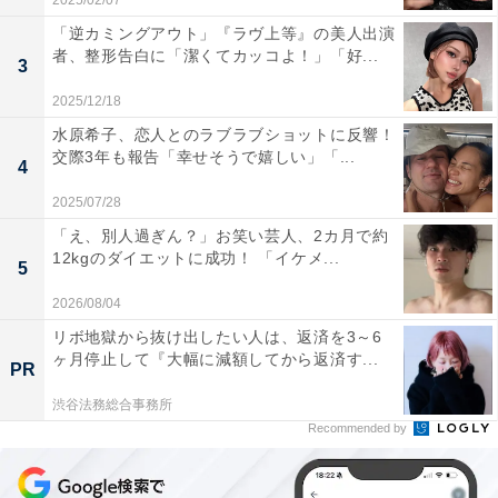
2025/02/07
「逆カミングアウト」『ラヴ上等』の美人出演
者、整形告白に「潔くてカッコよ！」「好...
3
2025/12/18
水原希子、恋人とのラブラブショットに反響！
交際3年も報告「幸せそうで嬉しい」「...
4
2025/07/28
「え、別人過ぎん？」お笑い芸人、2カ月で約
12kgのダイエットに成功！ 「イケメ...
5
2026/08/04
リボ地獄から抜け出したい人は、返済を3～6
ヶ月停止して『大幅に減額してから返済す...
PR
渋谷法務総合事務所
Recommended by