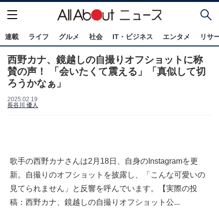
連載
ライフ
グルメ
社会
IT・ビジネス
エンタメ
リサ
西野カナ、鏡越しの自撮りオフショットに称
賛の声！ 「会いたくて震える」「真似して切
ろうかなぁ」
2025.02.19
長谷川 優人
歌手の西野カナさんは2月18日、自身のInstagramを更
新。自撮りのオフショットを披露し、「こんな可愛いの
見てられません」と反響を呼んでいます。【実際の投
稿：西野カナ、鏡越しの自撮りオフショット公...