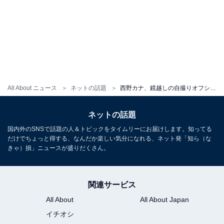
All About ニュース
ネットの話題
西野カナ、鏡越しの自撮りオフショットに称賛の声！ 「会いたくて震える」「真似して切ろうかなぁ」
ネットの話題
国内外のSNSで話題の人＆トピックをタイムリーにお届けします。知ってる
だけでちょっと得する、なんだか楽しい気分になれる、ネット発「知ら（な
きゃ）損」ニュースが盛りだくさん。
関連サービス
All About
All About Japan
イチオシ