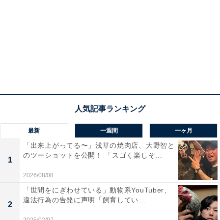
最新
一週間
一ヶ月
「出来上がってる〜」浅草の焼肉店、大野智と
のツーショットを公開！ 「スゴく楽しそ...
1
2026/08/08
「世間をにぎわせている」動物系YouTuber、
違法行為の告発に声明「飼育してい...
2