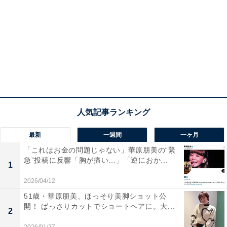
最新
一週間
一ヶ月
「これはお金の問題じゃない」華原朋美の“緊
急”投稿に反響「胸が痛い…」「逆におか...
1
2026/04/12
51歳・華原朋美、ほっそり美脚ショット公
開！ ばっさりカットでショートヘアに。大...
2