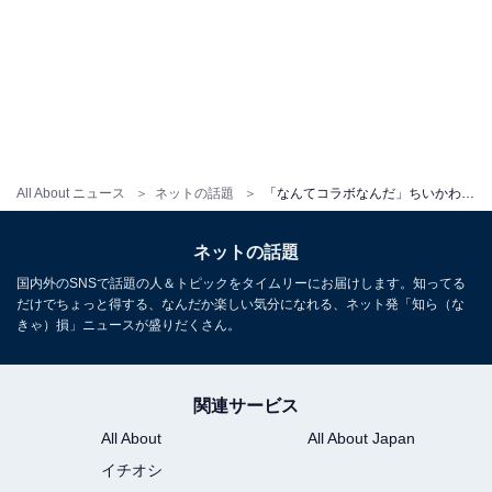
All About ニュース
ネットの話題
「なんてコラボなんだ」ちいかわ作者・ナガノ、『ウシジマくん』作者の“アンサーイラスト”に歓喜！
ネットの話題
国内外のSNSで話題の人＆トピックをタイムリーにお届けします。知ってる
だけでちょっと得する、なんだか楽しい気分になれる、ネット発「知ら（な
きゃ）損」ニュースが盛りだくさん。
関連サービス
All About
All About Japan
イチオシ