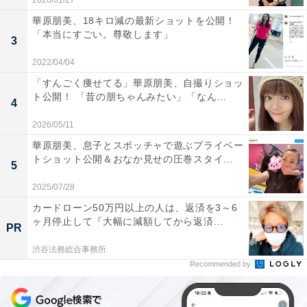
2026/01/27
華原朋美、18キロ減の最新ショットを公開！
「本当にすごい。尊敬します」
3
2022/04/04
「すんごく痩せてる」華原朋美、自撮りショッ
ト公開！ 「昔の朋ちゃんみたい」「なん...
4
2026/05/11
華原朋美、息子とスポッチャで遊ぶプライベー
トショット公開＆おなか見せの圧巻スタイ...
5
2025/07/28
カードローン50万円以上の人は、返済を3～6
ヶ月停止して『大幅に減額してから返済...
PR
渋谷法務総合事務所
Recommended by