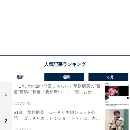
最新
一週間
一ヶ月
「これはお金の問題じゃない」華原朋美の“緊
急”投稿に反響「胸が痛い…」「逆におか...
1
2026/04/12
51歳・華原朋美、ほっそり美脚ショット公
開！ ばっさりカットでショートヘアに。大...
2