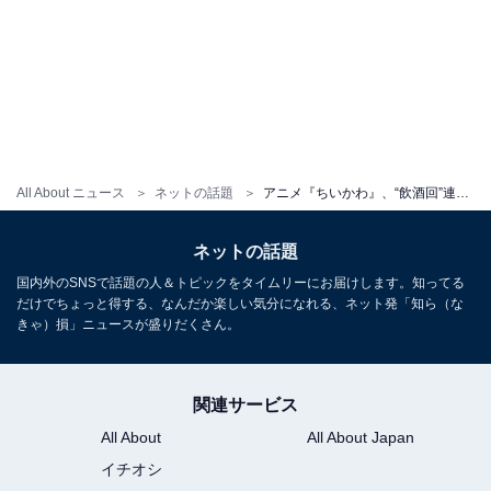
All About ニュース
ネットの話題
アニメ『ちいかわ』、“飲酒回”連発に反響！ 「ここぞとばかりに酒飲みまくってて草」「どれも大好き」
ネットの話題
国内外のSNSで話題の人＆トピックをタイムリーにお届けします。知ってる
だけでちょっと得する、なんだか楽しい気分になれる、ネット発「知ら（な
きゃ）損」ニュースが盛りだくさん。
関連サービス
All About
All About Japan
イチオシ