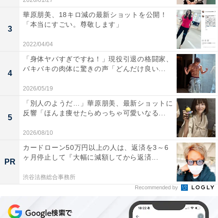
2026/01/27
華原朋美、18キロ減の最新ショットを公開！
「本当にすごい。尊敬します」
3
2022/04/04
「身体ヤバすぎですね！」現役引退の格闘家、
バキバキの肉体に驚きの声「どんだけ良い...
4
2026/05/19
「別人のようだ…」華原朋美、最新ショットに
反響「ほんま痩せたらめっちゃ可愛いなる...
5
2026/08/10
カードローン50万円以上の人は、返済を3～6
ヶ月停止して『大幅に減額してから返済...
PR
渋谷法務総合事務所
Recommended by