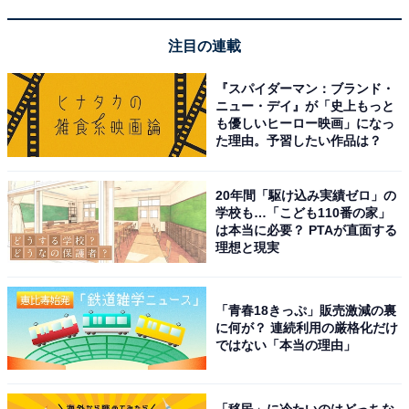
友達になりたい「ちいかわ」のキャラクターランキン
注目の連載
グ！ 2位「ちいかわ」を抑えた1位は？
】
『スパイダーマン：ブランド・
ニュー・デイ』が「史上もっと
ハチワレ
も優しいヒーロー映画」になっ
た理由。予習したい作品は？
✌️
pic.twitter.com/N9jniRozAa
20年間「駆け込み実績ゼロ」の
学校も…「こども110番の家」
— ちいかわ?アニメ火金 (@ngnchiikawa)
は本当に必要？ PTAが直面する
May 19, 2024
理想と現実
明るい性格なちいかわの友だち。いつも前向きで、弱気
「青春18きっぷ」販売激減の裏
な部分もあるちいかわの背中を押してくれるような存在
に何が？ 連続利用の厳格化だけ
です。言葉を話すことができるのも大きな特徴で、「サ
ではない「本当の理由」
イコ～」「ってコト!?」「泣いちゃった」など、数多く
の印象的なセリフを残しています。
「移民」に冷たいのはどっちな