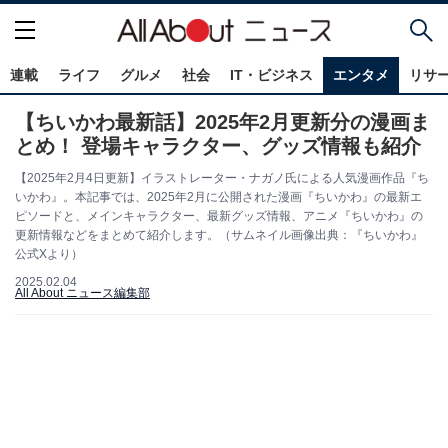
連載
ライフ
グルメ
社会
IT・ビジネス
エンタメ
リサ
【ちいかわ最新話】2025年2月更新分の漫画ま
とめ！ 登場キャラクター、グッズ情報も紹介
【2025年2月4日更新】イラストレーター・ナガノ氏による人気漫画作品『ち
いかわ』。本記事では、2025年2月に公開された漫画『ちいかわ』の最新エ
ピソードと、メインキャラクター、最新グッズ情報、アニメ『ちいかわ』の
更新情報などをまとめて紹介します。（サムネイル画像出典：『ちいかわ』
公式Xより）
2025.02.04
All About ニュース編集部