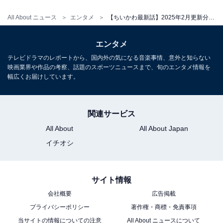
方でそんなマイペースな性格が功を奏してか、強力な敵
と対峙（たいじ）する際には最も頼りになる存在でもあ
All About ニュース
エンタメ
【ちいかわ最新話】2025年2月更新分の漫画まとめ！ 登場キャラクター、グッズ情報も紹介
ります。
エンタメ
【こちらも読む→
テレビドラマのレポートから、国内外の気になる音楽事情、意外と知らない
映画業界や作品の考察、話題のスポーツニュースまで、旬のエンタメ情報を
家でラーメン「郎」を楽しんでたら、うさぎが登場！ 披
幅広くお届けしています。
露した驚きのアレンジにハチワレも笑顔に
」
関連サービス
All About
All About Japan
イチオシ
サイト情報
会社概要
広告掲載
プライバシーポリシー
著作権・商標・免責事項
当サイトの情報についての注意
All About ニュースについて