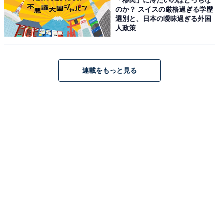
のか？ スイスの厳格過ぎる学歴
選別と、日本の曖昧過ぎる外国
【こちらも読む→
人政策
大ピンチで思い出したのは……？ ハチワレが見せた成長
に感動の声
】
連載をもっと見る
うさぎ
✌️
pic.twitter.com/Gpf9eA372o
— ちいかわ?アニメ火金 (@ngnchiikawa)
May 18, 2024
ハチワレと同じく、ちいかわと仲の良い友だち。ハイテ
ンション・破天荒な性格で、「プルャ」などと大声を出
しながら暴れまわる姿が印象的なキャラクターです。一