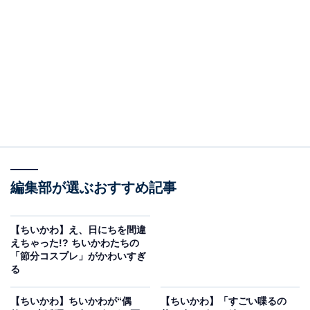
く解説します。
＜目次＞
◆
『ちいかわ』とは？
◆
『ちいかわ』の登場キャラクターは？
・
ちいかわ
・
ハチワレ
・
うさぎ
◆
編集部が選ぶおすすめ記事
【最新話・2月3日更新分】「泣き上戸ってコト!?」
ちいかわの涙の意味とは……？
【ちいかわ】え、日にちを間違
◆
【2月更新分のエピソード】
えちゃった!? ちいかわたちの
・【2月3日更新分】節分の日付を間違えてしま
「節分コスプレ」がかわいすぎ
る
い……？
◆
【最新】アニメ『ちいかわ』更新情報
【ちいかわ】ちいかわが“偶
【ちいかわ】「すごい喋るの