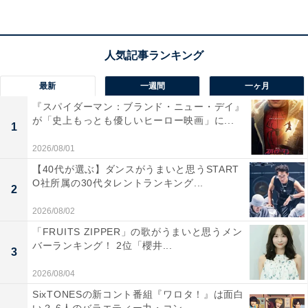
が開始されています。
最新
一週間
一ヶ月
『スパイダーマン：ブランド・ニュー・デイ』
が「史上もっとも優しいヒーロー映画」に...
1
2026/08/01
【40代が選ぶ】ダンスがうまいと思うSTART
O社所属の30代タレントランキング...
2
2026/08/02
「FRUITS ZIPPER」の歌がうまいと思うメン
バーランキング！ 2位「櫻井...
3
『ちいかわ』の登場キャラクターは？
2026/08/04
ここでは、『ちいかわ』の主要キャラクターであるちい
SixTONESの新コント番組『ワロタ！』は面白