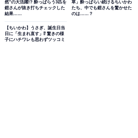
◆
【最新】『ちいかわ』グッズ情報
然”の大活躍!? 酔っぱらう3匹を
草」酔っぱらい続けるちいかわ
鎧さんが抜き打ちチェックした
たち、中でも鎧さんを驚かせた
結果……
のは……？
※本記事で紹介している商品の購入やサービスの利用により、売上の一部が
オールアバウトに還元されることがあります。
【ちいかわ】うさぎ、誕生日当
日に「生まれ直す」⁉ 驚きの様
『ちいかわ』とは？
子にハチワレも思わずツッコミ
『ちいかわ なんか小さくてかわいいやつ（通称：ちいか
わ）』は、イラストレーター・ナガノ氏による人気漫画
作品です。
ちいかわ、ハチワレ、うさぎといったかわいらしいキャ
ラクターたちが送る、楽しく、ときに切ない日常の様子
を描いた物語。2020年よりX（旧Twitter）で連載が開始
されると、2021年には講談社から単行本が刊行されるな
ど、瞬く間に大きな人気を集めました。翌2022年には
『めざましテレビ』（フジテレビ系）内でアニメの放送