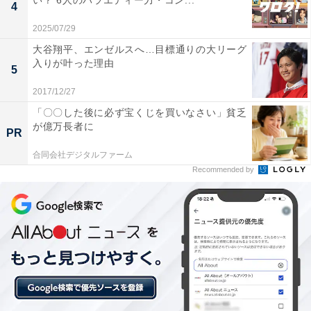
い？ 6人のバラエティー力・コン...
かわ・ハチワレ・うさぎについて紹介します。
4
2025/07/29
ちいかわ
大谷翔平、エンゼルスへ…目標通りの大リーグ
入りが叶った理由
5
✌️
pic.twitter.com/rZ6HDAY11u
2017/12/27
— ちいかわ?アニメ火金 (@ngnchiikawa)
「〇〇した後に必ず宝くじを買いなさい」貧乏
が億万長者に
May 17, 2024
PR
合同会社デジタルファーム
Recommended by
本作のメインキャラクター。何の動物なのかは明かされ
ていません。言葉を話すことはできず、「わ……」
「エ……」といったセリフで感情を表します。優しい性
格で泣き虫な一面もあるものの、大事な場面では勇気を
出して仲間のために動くことも。そんなけなげな姿に心
を打たれるファンも少なくありません。
【こちらも読む→