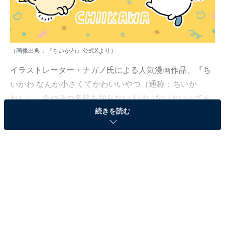
（画像出典：『ちいかわ』公式Xより）
イラストレーター・ナガノ氏による人気漫画作品、『ち
いかわ なんか小さくてかわいいやつ（通称：ちいか
わ）』。今やその名前を知らない人はいないといっても
続きを読む
過言ではない大人気コンテンツとなっています。
その一方で、なんとなく名前は知っているけれどどうい
う話なのか分からない、最新のエピソードまで追えてい
ない、そもそもどんなキャラクターが登場するの……？
という人もいるはず。本記事では、『ちいかわ』がどの
ような作品なのか、登場キャラクター、2025年2月に更
新された『ちいかわ』の最新エピソード、さらにはアニ
メ『ちいかわ』の更新情報や最新グッズ情報まで、幅広