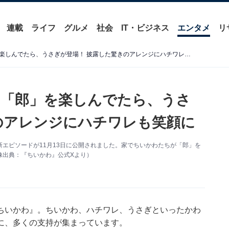
連載
ライフ
グルメ
社会
IT・ビジネス
エンタメ
リ
【ちいかわ】家でラーメン「郎」を楽しんでたら、うさぎが登場！ 披露した驚きのアレンジにハチワレも笑顔に
ン「郎」を楽しんでたら、うさ
のアレンジにハチワレも笑顔に
エピソードが11月13日に公開されました。家でちいかわたちが「郎」を
像出典：『ちいかわ』公式Xより）
ちいかわ』。ちいかわ、ハチワレ、うさぎといったかわ
に、多くの支持が集まっています。