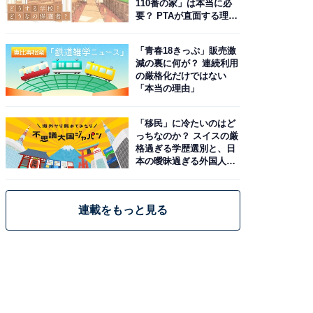
110番の家」は本当に必
要？ PTAが直面する理想
と現実
「青春18きっぷ」販売激
減の裏に何が？ 連続利用
の厳格化だけではない
「本当の理由」
「移民」に冷たいのはど
っちなのか？ スイスの厳
格過ぎる学歴選別と、日
本の曖昧過ぎる外国人政
策
連載をもっと見る