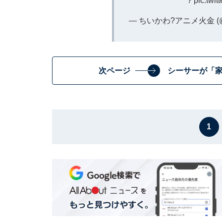
?
pic.twi
— ちいかわ?アニメ火金 (@ng
次ページ
シーサーが「
1