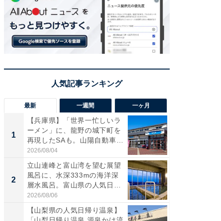
最新
一週間
一ヶ月
【兵庫県】「世界一忙しいラ
【三重
ーメン」に、龍野の城下町を
「鈴鹿天
1
1
再現したSAも。山陽自動車
は100
道...
2026/08/04
2026/08/0
立山連峰と富山湾を望む展望
「ミニオ
風呂に、水深333mの海洋深
ッグ！ 
2
2
層水風呂。富山県の人気日
ど、夏限
帰...
2026/08/06
2026/08/0
【山梨県の人気日帰り温泉】
ステラ
「山梨日帰り温泉 源泉かけ流
詰め放題