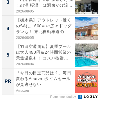
3
3
しの湯 桜湯」は源泉かけ流...
00円で「
2026/08/05
2026/08/0
【栃木県】アウトレット近く
【埼玉
のSAに、600㎡の広々ドッグ
「行田天
4
4
ランも！ 東北自動車道の...
は和の
が...
2026/08/05
2026/08/0
【羽田空港周辺】夏季プール
【石川
は大人450円＆24時間営業の
湯】「天
5
5
天然温泉も！ コスパ抜群...
賀ゆめ
お...
2026/08/04
2026/08/0
「今日の目玉商品は？」毎日
全国の
変わるAmazonタイムセール
付きの
PR
PR
が見逃せない
Amazon
COCO VIL
Recommended by