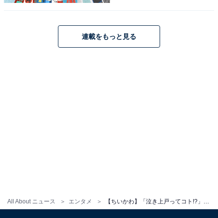
連載をもっと見る
All About ニュース
エンタメ
【ちいかわ】「泣き上戸ってコト!?」酔っぱらい3匹に訪れた急展開！ ちいかわの涙の意味とは……？