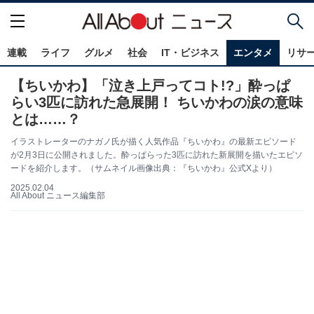
連載
ライフ
グルメ
社会
IT・ビジネス
エンタメ
リサ
【ちいかわ】「泣き上戸ってコト!?」酔っぱ
らい3匹に訪れた急展開！ ちいかわの涙の意味
とは……？
イラストレーターのナガノ氏が描く人気作品『ちいかわ』の最新エピソード
が2月3日に公開されました。酔っぱらった3匹に訪れた新展開を描いたエピソ
ードを紹介します。（サムネイル画像出典：『ちいかわ』公式Xより）
2025.02.04
All About ニュース編集部