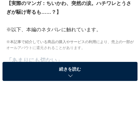
【実際のマンガ：ちいかわ、突然の涙。ハチワレとうさ
ぎが駆け寄るも……？】
※以下、本編のネタバレに触れています。
※本記事で紹介している商品の購入やサービスの利用により、売上の一部が
オールアバウトに還元されることがあります。
「あまりにも切ない」
続きを読む
ウィスキーボンボンを食べてすっかり陽気になり、走り
出したちいかわ・ハチワレ・うさぎの3匹。「なァ～ん
でこんな楽しいンだろッ」と、ハチワレも楽しげな表情
を浮かべています。
しかし、ここで異変が。「ねーねーなんかッ、しょっぱ
いもの食べたく…」とハチワレが振り返ると、そこには
うつむくちいかわの姿がありました。思わずハチワレと