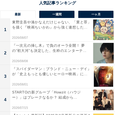
?‍♂️
pic.twitter.com/bjwbv5gLtP
最新
一週間
一ヶ月
— ちいかわ?アニメ火金 (@ngnchiikawa)
東野圭吾や湊かなえだけじゃない、「業と罪」
February 3, 2025
を描く『映画ちいかわ』から強く連想した...
1
2026/08/07
『一次元の挿し木』で負のオーラ全開！ 夢
【こちらも読む→
の“初大河”も決定した、生粋のエンターテ...
2
漫画『ちいかわ』2月更新分エピソードまとめ
】
2026/08/08
『スパイダーマン：ブランド・ニュー・デイ』
が「史上もっとも優しいヒーロー映画」に...
3
2026/08/01
STARTOの新グループ「Howzit（ハウジ
ー）」はブレークなるか？ 結成から...
4
2026/07/15