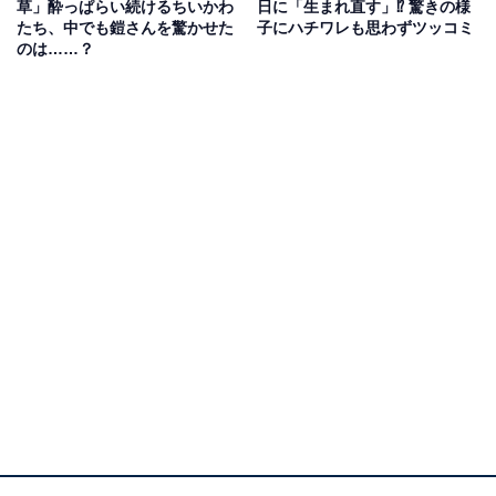
草」酔っぱらい続けるちいかわ
日に「生まれ直す」⁉ 驚きの様
たち、中でも鎧さんを驚かせた
子にハチワレも思わずツッコミ
のは……？
鎧さんの「抜き打ちチェック」を奇跡的に突破
1月28日に公開されたエピソードでは、酔っぱらった3匹
が偶然の出来事で鎧さんの「抜き打ちチェック」を突破
する様子が描かれています。気になる人はぜひチェック
してみてくださいね。