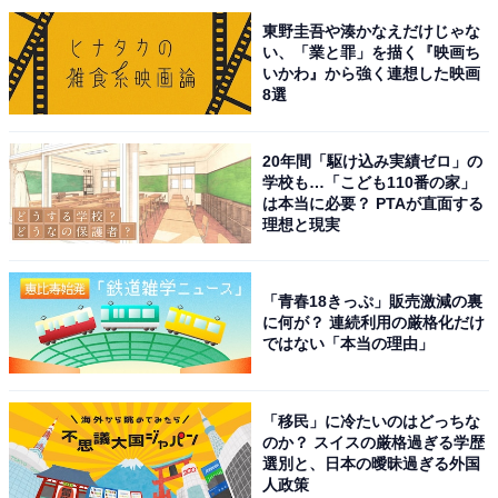
東野圭吾や湊かなえだけじゃな
い、「業と罪」を描く『映画ち
いかわ』から強く連想した映画
8選
20年間「駆け込み実績ゼロ」の
こちらもおすすめ
学校も…「こども110番の家」
は本当に必要？ PTAが直面する
【ちいかわ】え、日にちを間違えちゃった!? ち
理想と現実
いかわたちの「節分コスプレ」がかわいすぎる
「青春18きっぷ」販売激減の裏
に何が？ 連続利用の厳格化だけ
ではない「本当の理由」
「移民」に冷たいのはどっちな
のか？ スイスの厳格過ぎる学歴
1
2
選別と、日本の曖昧過ぎる外国
人政策