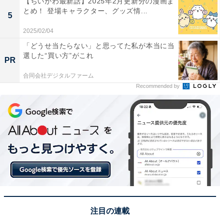
【ちいかわ最新話】2025年2月更新分の漫画ま
とめ！ 登場キャラクター、グッズ情...
5
ちいかわ なんか小さくてかわいいやつ（１） (モーニン
2025/02/04
グコミックス)
「どうせ当たらない」と思ってた私が本当に当
Amazonで見る
選した“買い方”がこれ
PR
合同会社デジタルファーム
Recommended by
3匹が鎧さんのチェックを突破す
次ページ
るエピソードも見る！
注目の連載