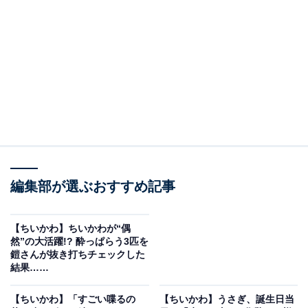
うさぎも駆け寄ります。
すると、「わァ～……ッ」と声を上げて、ちいかわが泣
き出してしまいました。「ワゥ～ッ…」と泣き続けるち
いかわですが、どうやら「置いてかないで」と伝えてい
る様子。ハチワレは「走るのはやかった？」と涙の意味
を推測しますが、ちいかわは首を横に振るのでした。
コメント欄では「酔っ払ってるのに心配して即駆けつけ
編集部が選ぶおすすめ記事
るハチワレちゃん優しすぎる」「泣き上戸ってコト!?」
「あまりにも切ない」「うさハチがおにいちゃんみたい
になるのがたまらん」「泣きのターンに入ったのかな」
【ちいかわ】ちいかわが“偶
然”の大活躍!? 酔っぱらう3匹を
など、さまざまな声が寄せられています。
鎧さんが抜き打ちチェックした
結果……
【ちいかわ】「すごい喋るの
【ちいかわ】うさぎ、誕生日当