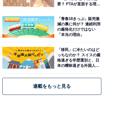
要？ PTAが直面する理想
と現実
「青春18きっぷ」販売激
減の裏に何が？ 連続利用
の厳格化だけではない
「本当の理由」
「移民」に冷たいのはど
っちなのか？ スイスの厳
格過ぎる学歴選別と、日
本の曖昧過ぎる外国人政
策
連載をもっと見る