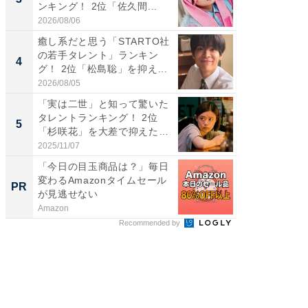
ンキング！ 2位「佐久間...
キング！
2026/08/06
2026/08/0
癒し系だと思う「STARTO社
癒し系だ
の若手タレント」ランキン
の30代
4
4
グ！ 2位「松島聡」を抑え...
グ！ 2
2026/08/05
2026/08/0
「実は二世」と知って驚いた
「ファン
タレントランキング！ 2位
ARTO
5
5
「杉咲花」を大差で抑えた1
グ！ 2
位...
2025/11/07
2026/08/0
「今日の目玉商品は？」毎日
競馬予
変わるAmazonタイムセール
します
PR
PR
が見逃せない
Amazon
BettingBr
Recommended by