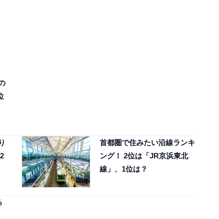
の
位
り
首都圏で住みたい沿線ランキ
2
ング！ 2位は「JR京浜東北
線」、1位は？
る