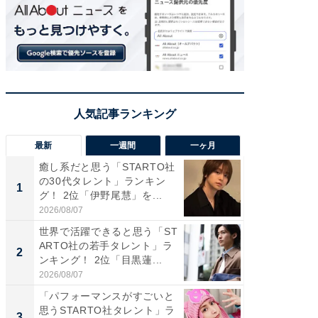
最新
一週間
一ヶ月
癒し系だと思う「STARTO社
癒し系だ
の30代タレント」ランキン
の若手
1
1
グ！ 2位「伊野尾慧」を...
グ！ 2
2026/08/07
2026/08/0
世界で活躍できると思う「ST
「パフ
ARTO社の若手タレント」ラ
思うST
2
2
ンキング！ 2位「目黒蓮...
ンキング
2026/08/07
2026/08/0
「パフォーマンスがすごいと
ギャップ
思うSTARTO社タレント」ラ
RTO社
3
3