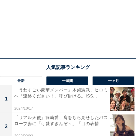
最新
一週間
一ヶ月
「うわすごい豪華メンバー」木梨憲武、ヒロミ
へ「連絡ください！」呼び掛ける。ISS...
1
2024/10/17
「リアル天使」篠崎愛、肩をちら見せしたバス
ローブ姿に「可愛すぎんぞ～」「目の表情...
2