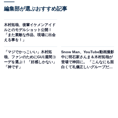
編集部が選ぶおすすめ記事
木村拓哉、後輩イケメンアイド
ルとのモデルショット公開！
「また素敵な作品、現場に出会
える事を！」
「マジでかっこいい」木村拓
Snow Man、YouTube動画撮影
哉、ファンのためにGU1週間コ
中に明石家さんま＆木村拓哉が
ーデを選ぶ！ 「好感しかない」
登場で神回に。 「こんなにも面
「神です」
白くて礼儀正しいグループだっ
たんだ！」