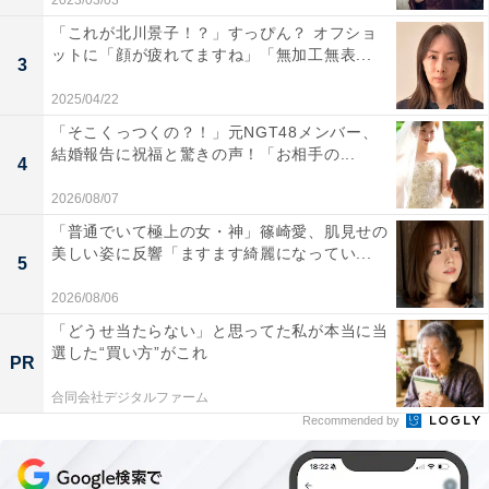
2023/03/03
「これが北川景子！？」すっぴん？ オフショ
ットに「顔が疲れてますね」「無加工無表...
3
2025/04/22
「そこくっつくの？！」元NGT48メンバー、
結婚報告に祝福と驚きの声！「お相手の...
4
2026/08/07
「普通でいて極上の女・神」篠崎愛、肌見せの
美しい姿に反響「ますます綺麗になってい...
5
2026/08/06
「どうせ当たらない」と思ってた私が本当に当
選した“買い方”がこれ
PR
合同会社デジタルファーム
Recommended by