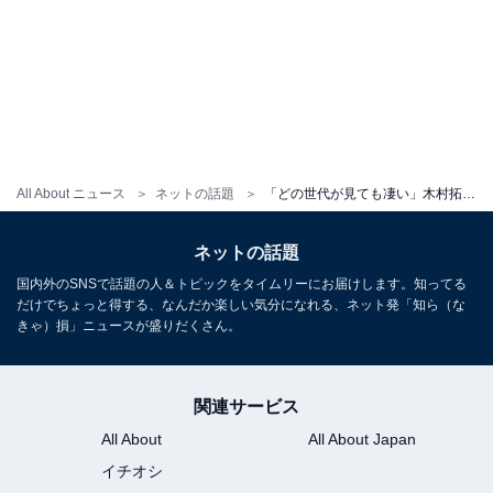
All About ニュース
ネットの話題
「どの世代が見ても凄い」木村拓哉、“日本一”の女子中高生にドッキリを仕掛ける!?「変わらず魅力的」
ネットの話題
国内外のSNSで話題の人＆トピックをタイムリーにお届けします。知ってる
だけでちょっと得する、なんだか楽しい気分になれる、ネット発「知ら（な
きゃ）損」ニュースが盛りだくさん。
関連サービス
All About
All About Japan
イチオシ