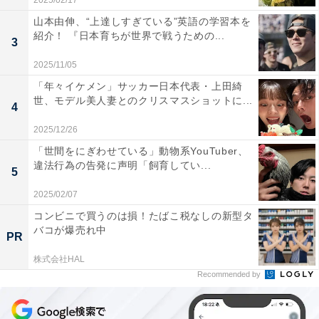
2025/02/17
山本由伸、“上達しすぎている”英語の学習本を
紹介！ 『日本育ちが世界で戦うための...
3
2025/11/05
「年々イケメン」サッカー日本代表・上田綺
世、モデル美人妻とのクリスマスショットに...
4
2025/12/26
「世間をにぎわせている」動物系YouTuber、
違法行為の告発に声明「飼育してい...
5
2025/02/07
コンビニで買うのは損！たばこ税なしの新型タ
バコが爆売れ中
PR
株式会社HAL
Recommended by