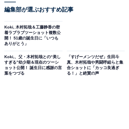
編集部が選ぶおすすめ記事
Koki, 木村拓哉＆工藤静香の密
着ラブラブツーショット複数公
開！ 51歳の誕生日に「いつも
ありがとう」
Koki,、父・木村拓哉との“美し
「すげーメンツだぜ」生田斗
すぎる”幼少期＆現在のツーシ
真、木村拓哉や男闘呼組らと集
ョット公開！ 誕生日に感謝の言
合ショットに「カッコ良過ぎ
葉をつづる
る！」と絶賛の声