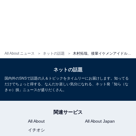
All About ニュース
ネットの話題
木村拓哉、後輩イケメンアイドルとのモデルショット公開！ 「また素敵な作品、現場に出会える事を！」
ネットの話題
国内外のSNSで話題の人＆トピックをタイムリーにお届けします。知ってる
だけでちょっと得する、なんだか楽しい気分になれる、ネット発「知ら（な
きゃ）損」ニュースが盛りだくさん。
関連サービス
All About
All About Japan
イチオシ