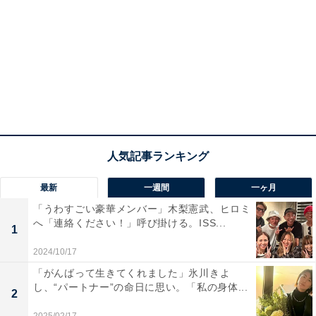
最新
一週間
一ヶ月
「うわすごい豪華メンバー」木梨憲武、ヒロミ
へ「連絡ください！」呼び掛ける。ISS...
1
2024/10/17
「がんばって生きてくれました」氷川きよ
し、“パートナー”の命日に思い。「私の身体...
2