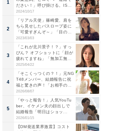
1
1
ださい！」呼び掛ける。IS
災地を
S...
「カ...
2024/10/17
2026/08/0
「リアル天使」篠崎愛、肩を
「女の
ちら見せしたバスローブ姿に
介、バ
2
2
「可愛すぎんぞ～」「目の表
らのプレ
情...
愛...
2023/03/03
2026/08/0
「これが北川景子！？」すっ
「脚が
ぴん？ オフショットに「顔が
横川尚
3
3
疲れてますね」「無加工無
ムキな姿
表...
刃...
2025/04/22
2026/08/0
「そこくっつくの？！」元NG
「え、
T48メンバー、結婚報告に祝
芸人、2
4
4
福と驚きの声！「お相手の...
エットに
2026/08/07
2026/08/0
「やっと報告！」人気YouTu
「脳がバ
ber、イケメン夫の顔出しで
装姿が話
5
5
結婚報告「明日はショッ...
のお父さ
2026/01/15
2026/08/0
【DM発送業界激震】コスト
「持ち家