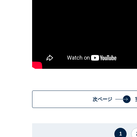
次ページ
1