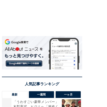
最新
一週間
一ヶ月
「うわすごい豪華メンバー」
「さす
木梨憲武、ヒロミへ「連絡く
は」高