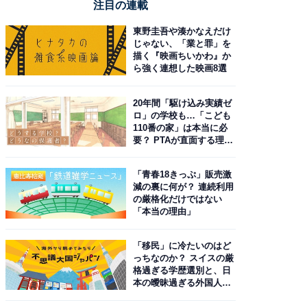
注目の連載
東野圭吾や湊かなえだけ
じゃない、「業と罪」を
描く『映画ちいかわ』か
ら強く連想した映画8選
20年間「駆け込み実績ゼ
ロ」の学校も…「こども
110番の家」は本当に必
要？ PTAが直面する理想
と現実
「青春18きっぷ」販売激
減の裏に何が？ 連続利用
の厳格化だけではない
「本当の理由」
「移民」に冷たいのはど
っちなのか？ スイスの厳
格過ぎる学歴選別と、日
本の曖昧過ぎる外国人政
策