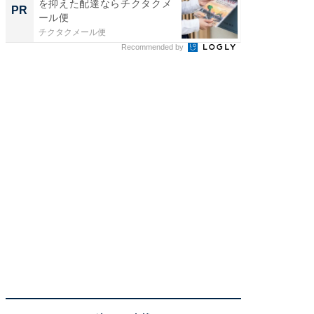
を抑えた配達ならチクタクメ
知って
PR
PR
ール便
チクタクメール便
イエウー
Recommended by