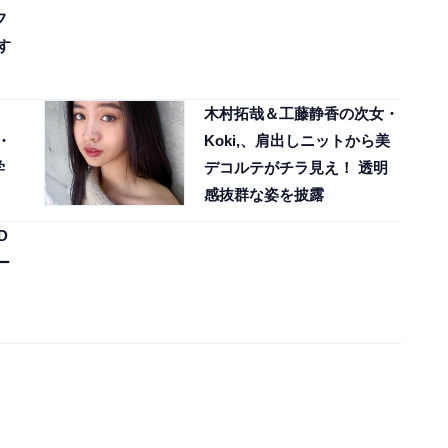
フ
す
」
木村拓哉＆工藤静香の次女・
・
Koki,、肩出しニットから美
学
デコルテがチラ見え！ 透明
感抜群な姿を披露
D
ー