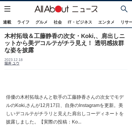
連載
ライフ
グルメ
社会
IT・ビジネス
エンタメ
リサ
木村拓哉＆工藤静香の次女・Koki,、肩出しニ
ットから美デコルテがチラ見え！ 透明感抜群
な姿を披露
2023.12.18
堀井 ユウ
俳優の木村拓哉さんと歌手の工藤静香さんの次女でモデ
ルのKoki,さんが12月17日、自身のInstagramを更新。美
しいデコルテがチラリと見えた肩出しコーディネートを
披露しました。【実際の投稿：Ko...