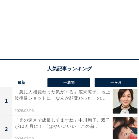
最新
一週間
一ヶ月
「急に人相変わった気がする」広末涼子、地上
波復帰ショットに「なんか顔変わった」の...
1
2026/08/06
「光の速さで成長してますね」中川翔子、双子
が10カ月に！ 「はやいいいい この前...
2