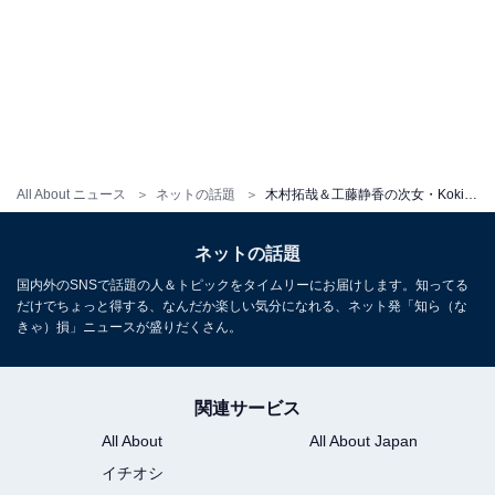
All About ニュース
ネットの話題
木村拓哉＆工藤静香の次女・Koki,、肩出しニットから美デコルテがチラ見え！ 透明感抜群な姿を披露
ネットの話題
国内外のSNSで話題の人＆トピックをタイムリーにお届けします。知ってる
だけでちょっと得する、なんだか楽しい気分になれる、ネット発「知ら（な
きゃ）損」ニュースが盛りだくさん。
関連サービス
All About
All About Japan
イチオシ