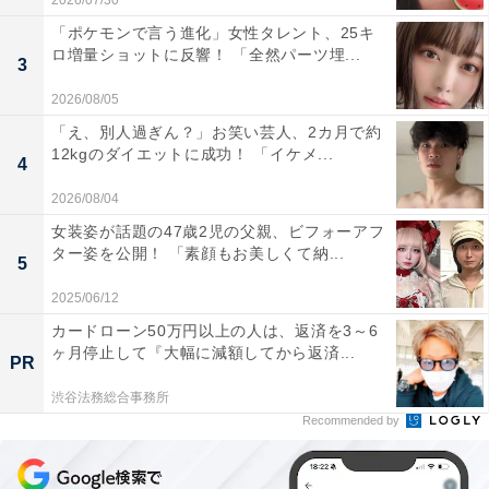
2026/07/30
「ポケモンで言う進化」女性タレント、25キ
ロ増量ショットに反響！ 「全然パーツ埋...
3
2026/08/05
「え、別人過ぎん？」お笑い芸人、2カ月で約
12kgのダイエットに成功！ 「イケメ...
4
2026/08/04
女装姿が話題の47歳2児の父親、ビフォーアフ
ター姿を公開！ 「素顔もお美しくて納...
5
2025/06/12
カードローン50万円以上の人は、返済を3～6
ヶ月停止して『大幅に減額してから返済...
PR
渋谷法務総合事務所
Recommended by