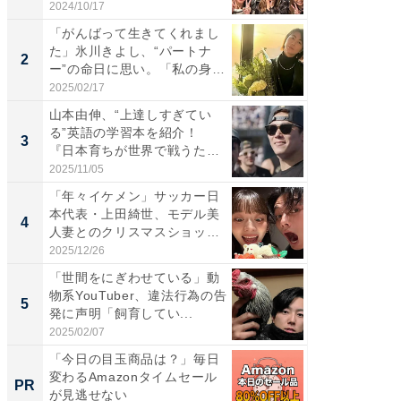
S...
「カ...
2024/10/17
2026/08/0
「がんばって生きてくれまし
「女の
た」氷川きよし、“パートナ
介、バ
2
2
ー”の命日に思い。「私の身
らのプレ
体...
愛...
2025/02/17
2026/08/0
山本由伸、“上達しすぎてい
「脚が
る”英語の学習本を紹介！
横川尚
3
3
『日本育ちが世界で戦うため
ムキな姿
の...
刃...
2025/11/05
2026/08/0
「年々イケメン」サッカー日
「え、
本代表・上田綺世、モデル美
芸人、2
4
4
人妻とのクリスマスショット
エットに
に...
2025/12/26
2026/08/0
「世間をにぎわせている」動
「脳がバ
物系YouTuber、違法行為の告
装姿が話
5
5
発に声明「飼育してい...
のお父さ
2025/02/07
2026/08/0
「今日の目玉商品は？」毎日
事例か
変わるAmazonタイムセール
管理』
PR
PR
が見逃せない