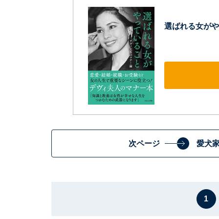
選ばれる女がや
次ページ
愛犬
1