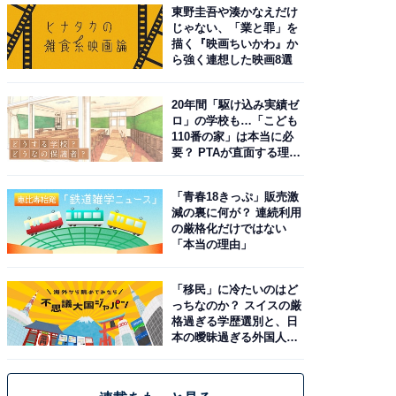
東野圭吾や湊かなえだけ
じゃない、「業と罪」を
描く『映画ちいかわ』か
ら強く連想した映画8選
20年間「駆け込み実績ゼ
ロ」の学校も…「こども
110番の家」は本当に必
要？ PTAが直面する理想
と現実
「青春18きっぷ」販売激
減の裏に何が？ 連続利用
の厳格化だけではない
「本当の理由」
「移民」に冷たいのはど
っちなのか？ スイスの厳
格過ぎる学歴選別と、日
本の曖昧過ぎる外国人政
策