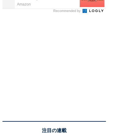
Amazon
KeeperSec
Recommended by
注目の連載