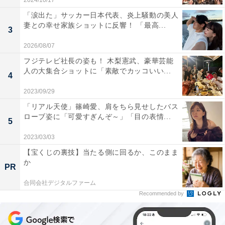
2024/10/17
「涙出た」サッカー日本代表、炎上騒動の美人
妻との幸せ家族ショットに反響！ 「最高...
3
2026/08/07
フジテレビ社長の姿も！ 木梨憲武、豪華芸能
人の大集合ショットに「素敵でカッコいい...
4
2023/09/29
「リアル天使」篠崎愛、肩をちら見せしたバス
ローブ姿に「可愛すぎんぞ～」「目の表情...
5
2023/03/03
【宝くじの裏技】当たる側に回るか、このまま
か
PR
合同会社デジタルファーム
Recommended by