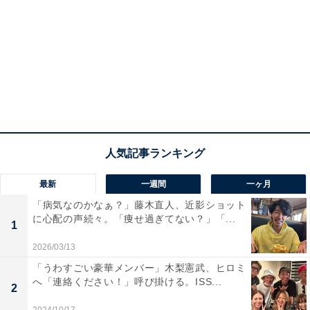
最新
一週間
一ヶ月
「病気なのかなぁ？」藤木直人、近影ショット
に心配の声続々。「痩せ過ぎてない？」「...
1
2026/03/13
「うわすごい豪華メンバー」木梨憲武、ヒロミ
へ「連絡ください！」呼び掛ける。ISS...
2