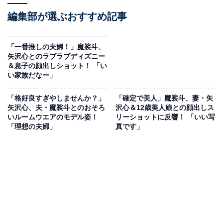
編集部が選ぶおすすめ記事
「一番推しの夫婦！」魔裟斗、
矢沢心とのラブラブディズニー
＆息子の顔出しショット！ 「い
い家族だなー」
「格好良すぎやしませんか？」
「確定で美人」魔裟斗、妻・矢
矢沢心、夫・魔裟斗とのおそろ
沢心＆12歳美人娘との顔出しス
いルームウエアのモデル姿！
リーショットに反響！ 「いい写
「理想の夫婦」
真です」