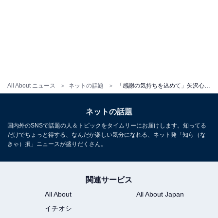
All About ニュース
ネットの話題
「感謝の気持ちを込めて」矢沢心、イケメン息子の顔出しショットを公開し話題に！ 「素敵な１日に」
ネットの話題
国内外のSNSで話題の人＆トピックをタイムリーにお届けします。知ってる
だけでちょっと得する、なんだか楽しい気分になれる、ネット発「知ら（な
きゃ）損」ニュースが盛りだくさん。
関連サービス
All About
All About Japan
イチオシ