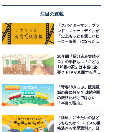
注目の連載
『スパイダーマン：ブラ
ンド・ニュー・デイ』が
「史上もっとも優しいヒ
ーロー映画」になった理
由。予習したい作品は？
20年間「駆け込み実績ゼ
ロ」の学校も…「こども
110番の家」は本当に必
要？ PTAが直面する理想
と現実
「青春18きっぷ」販売激
減の裏に何が？ 連続利用
の厳格化だけではない
「本当の理由」
「移民」に冷たいのはど
っちなのか？ スイスの厳
格過ぎる学歴選別と、日