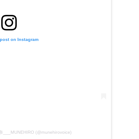
 post on Instagram
理奈___MUNEHIRO (@munehirovoice)