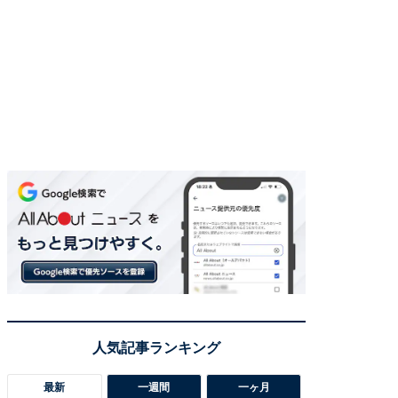
最新
一週間
一ヶ月