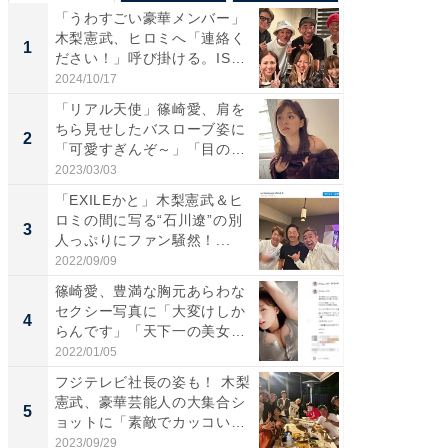
「うわすごい豪華メンバー」
「さす
木梨憲武、ヒロミへ「連絡く
は」高
1
1
ださい！」呼び掛ける。IS
災地を
S...
「カ...
2024/10/17
2026/08/0
「リアル天使」篠崎愛、肩を
「女の
ちら見せしたバスローブ姿に
介、バ
2
2
「可愛すぎんぞ～」「目の表
らのプレ
情...
愛...
2023/03/03
2026/08/0
「EXILEかと」木梨憲武＆ヒ
「脚が
ロミの間に写る“石川遼”の別
横川尚
3
3
人っぷりにファン騒然！...
ムキな姿
刃...
2022/09/09
2026/08/0
篠崎愛、豊満な胸元あらわな
「え、
セクシー写真に「大変けしか
芸人、2
4
4
らんです」「天下一の美女で
エットに
す...
2022/01/05
2026/08/0
フジテレビ社長の姿も！ 木梨
「脳がバ
憲武、豪華芸能人の大集合シ
装姿が話
5
5
ョットに「素敵でカッコい
のお父さ
い...
2023/09/29
2026/08/0