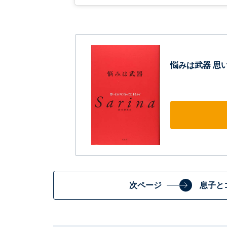
悩みは武器 思
次ページ
息子と