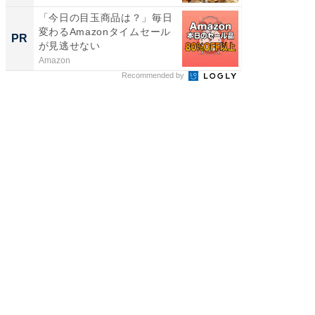
「今日の目玉商品は？」毎日
「老後
変わるAmazonタイムセール
その理
PR
PR
が見逃せない
Amazon
株式会社
Recommended by