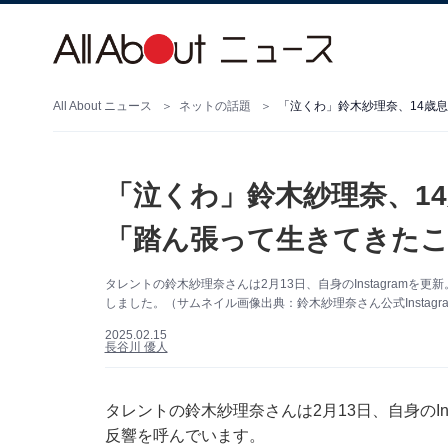
All About ニュース
ネットの話題
「泣くわ」鈴木紗理奈、14歳
「泣くわ」鈴木紗理奈、1
「踏ん張って生きてきた
タレントの鈴木紗理奈さんは2月13日、自身のInstagram
しました。（サムネイル画像出典：鈴木紗理奈さん公式Instagr
2025.02.15
長谷川 優人
タレントの鈴木紗理奈さんは2月13日、自身のIn
反響を呼んでいます。