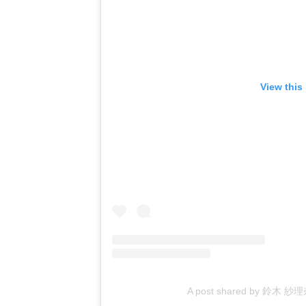
View this
A post shared by 鈴木 紗