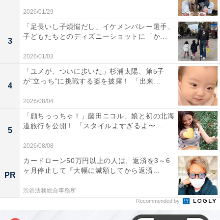
2026/01/29
「足長いし子煩悩だし」イケメンバレー選手、
子どもたちとのディズニーショットに「か...
3
2026/01/03
「ユメが、ついに歩いた」杉浦太陽、第5子
が“立っち”に挑戦する姿を披露！ 「出来...
4
2026/08/04
「顔ちっっちゃ！」藤田ニコル、娘と初の北海
道旅行を公開！ 「スタイルよすぎるよ〜...
5
2026/08/08
カードローン50万円以上の人は、返済を3～6
ヶ月停止して『大幅に減額してから返済...
PR
渋谷法務総合事務所
Recommended by