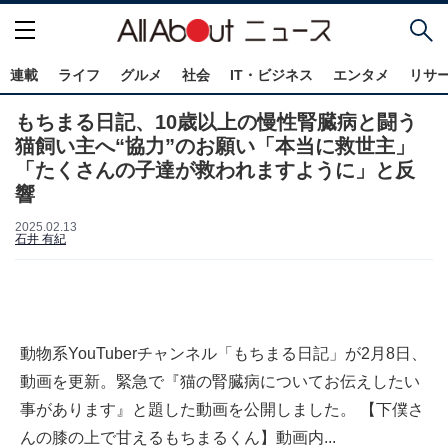
連載
ライフ
グルメ
社会
IT・ビジネス
エンタメ
リサ
もちまる日記、10歳以上の慢性腎臓病と闘う
猫飼い主へ“協力”のお願い「本当に救世主」
「たくさんの子達が救われますように」と反
響
2025.02.13
石井 有紀
動物系YouTuberチャンネル「もちまる日記」が2月8日、
動画を更新。緊急で『猫の腎臓病についてお伝えしたい
事があります』と題した動画を公開しました。 【下僕さ
んの膝の上で甘えるもちまるくん】動画内...