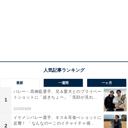
最新
一週間
一ヶ月
バレー・髙橋藍選手、兄＆愛犬とのプライベー
トショットに「超きちょー」「笑顔が見れ...
1
2026/03/08
イケメンバレー選手、キス＆耳食べショットに
反響！ 「なんなのーこのイチャイチャ感...
2