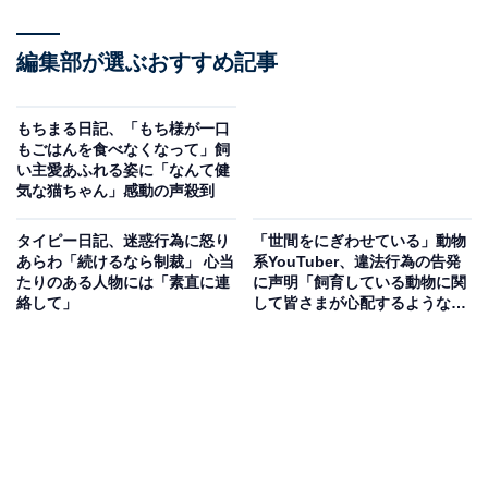
編集部が選ぶおすすめ記事
もちまる日記、「もち様が一口
もごはんを食べなくなって」飼
い主愛あふれる姿に「なんて健
気な猫ちゃん」感動の声殺到
タイピー日記、迷惑行為に怒り
「世間をにぎわせている」動物
あらわ「続けるなら制裁」 心当
系YouTuber、違法行為の告発
たりのある人物には「素直に連
に声明「飼育している動物に関
絡して」
して皆さまが心配するようなこ
とは一切ない」