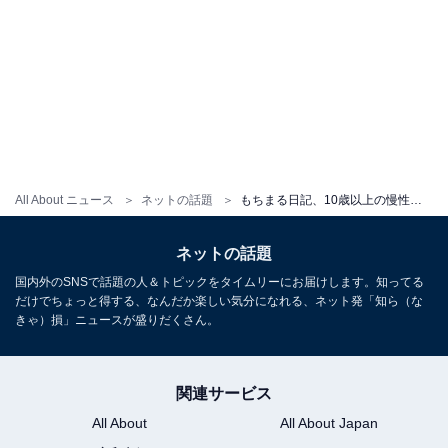
All About ニュース
ネットの話題
もちまる日記、10歳以上の慢性腎臓病と闘う猫飼い主へ“協力”のお願い「本当に救世主」「たくさんの子達が救われますように」と反響
ネットの話題
国内外のSNSで話題の人＆トピックをタイムリーにお届けします。知ってる
だけでちょっと得する、なんだか楽しい気分になれる、ネット発「知ら（な
きゃ）損」ニュースが盛りだくさん。
関連サービス
All About
All About Japan