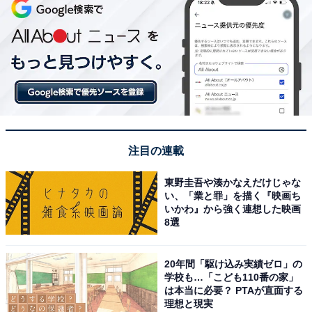
注目の連載
東野圭吾や湊かなえだけじゃな
い、「業と罪」を描く『映画ち
いかわ』から強く連想した映画
8選
20年間「駆け込み実績ゼロ」の
学校も…「こども110番の家」
は本当に必要？ PTAが直面する
理想と現実