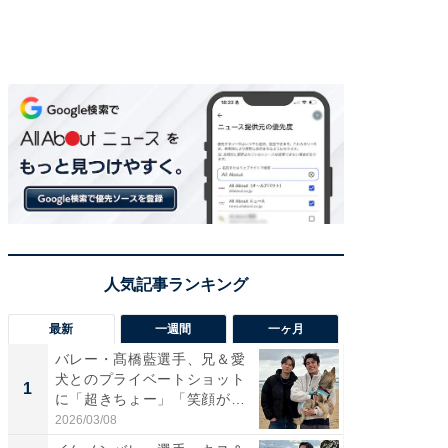
最新
一週間
一ヶ月
バレー・髙橋藍選手、兄＆愛
「さす
犬とのプライベートショット
は」高
1
1
に「超きちょー」「笑顔が見
災地を
れ...
「カ...
2026/03/08
2026/08/0