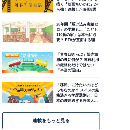
描く『映画ちいかわ』か
ら強く連想した映画8選
20年間「駆け込み実績ゼ
ロ」の学校も…「こども
110番の家」は本当に必
要？ PTAが直面する理想
と現実
「青春18きっぷ」販売激
減の裏に何が？ 連続利用
の厳格化だけではない
「本当の理由」
「移民」に冷たいのはど
っちなのか？ スイスの厳
格過ぎる学歴選別と、日
本の曖昧過ぎる外国人政
策
連載をもっと見る