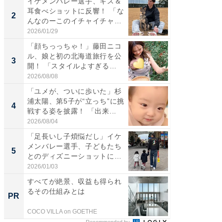
イケメンバレー選手、キス＆
「え、
耳食べショットに反響！ 「な
芸人、2
2
2
んなのーこのイチャイチャ
エットに
感...
2026/01/29
2026/08/0
「顔ちっっちゃ！」藤田ニコ
「脚が
ル、娘と初の北海道旅行を公
横川尚
3
3
開！ 「スタイルよすぎる
ムキな姿
よ〜...
刃...
2026/08/08
2026/08/0
「ユメが、ついに歩いた」杉
「脳がバ
浦太陽、第5子が“立っち”に挑
装姿が話
4
4
戦する姿を披露！ 「出来...
のお父さ
2026/08/04
2026/08/0
「足長いし子煩悩だし」イケ
「急に
メンバレー選手、子どもたち
る」広
5
5
とのディズニーショットに
ョット
「か...
た」の..
2026/01/03
2026/08/0
すべてが絶景、収益も得られ
シェア別荘
るその仕組みとは
wners
PR
PR
COCO VILLA on GOETHE
COCO VIL
Recommended by