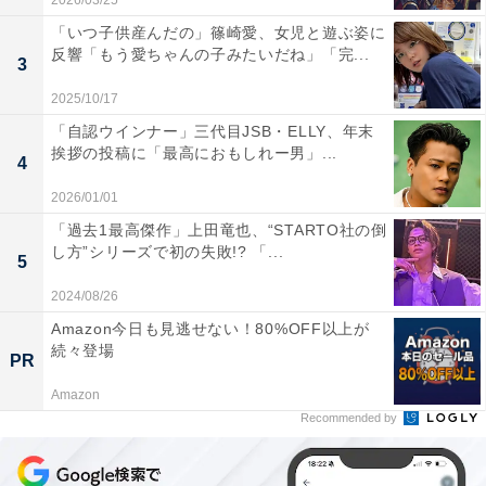
2026/03/25
「いつ子供産んだの」篠崎愛、女児と遊ぶ姿に
反響「もう愛ちゃんの子みたいだね」「完...
3
2025/10/17
「自認ウインナー」三代目JSB・ELLY、年末
挨拶の投稿に「最高におもしれー男」...
4
2026/01/01
「過去1最高傑作」上田竜也、“STARTO社の倒
し方”シリーズで初の失敗!? 「...
5
2024/08/26
Amazon今日も見逃せない！80%OFF以上が
続々登場
PR
Amazon
Recommended by