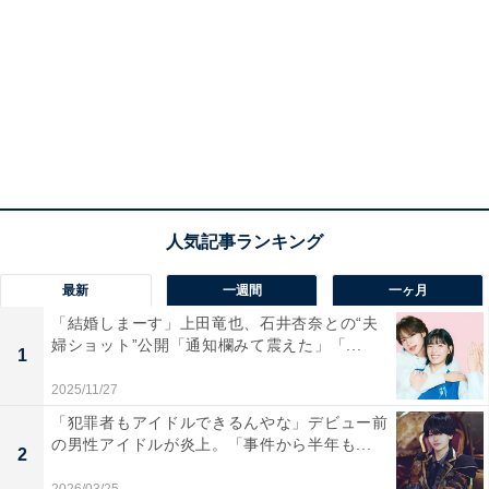
最新
一週間
一ヶ月
「結婚しまーす」上田竜也、石井杏奈との“夫
婦ショット”公開「通知欄みて震えた」「...
1
2025/11/27
「犯罪者もアイドルできるんやな」デビュー前
の男性アイドルが炎上。「事件から半年も...
2