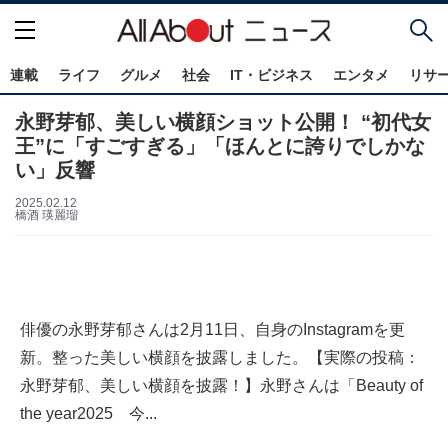
連載
ライフ
グルメ
社会
IT・ビジネス
エンタメ
リサ
永野芽郁、美しい横顔ショット公開！ “初代女
王”に「すごすぎる」「ほんとに誇りでしかな
い」反響
2025.02.12
橋酒 瑛麗瑠
俳優の永野芽郁さんは2月11日、自身のInstagramを更
新。整った美しい横顔を披露しました。【実際の投稿：
永野芽郁、美しい横顔を披露！】永野さんは「Beauty of
the year2025 今...