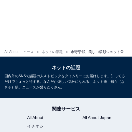
All About ニュース
ネットの話題
永野芽郁、美しい横顔ショット公開！ “初代女王”に「すごすぎる」「ほんとに誇りでしかない」反響
ネットの話題
国内外のSNSで話題の人＆トピックをタイムリーにお届けします。知ってる
だけでちょっと得する、なんだか楽しい気分になれる、ネット発「知ら（な
きゃ）損」ニュースが盛りだくさん。
関連サービス
All About
All About Japan
イチオシ