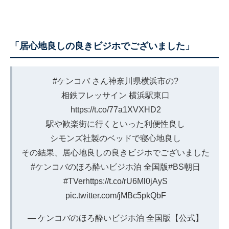
「居心地良しの良きビジホでございました」
#ケンコバ
さん神奈川県横浜市の?
相鉄フレッサイン 横浜駅東口
https://t.co/77a1XVXHD2
駅や歓楽街に行くといった利便性良し
シモンズ社製のベッドで寝心地良し
その結果、居心地良しの良きビジホでございました
#ケンコバのほろ酔いビジホ泊
全国版
#BS朝日
#TVer
https://t.co/rU6Ml0jAyS
pic.twitter.com/jMBc5pkQbF
— ケンコバのほろ酔いビジホ泊 全国版【公式】