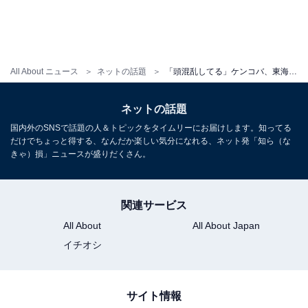
All About ニュース
ネットの話題
「頭混乱してる」ケンコバ、東海オンエア・てつやの手の中に!? 「ビッグスター泊まってる！」
ネットの話題
国内外のSNSで話題の人＆トピックをタイムリーにお届けします。知ってる
だけでちょっと得する、なんだか楽しい気分になれる、ネット発「知ら（な
きゃ）損」ニュースが盛りだくさん。
関連サービス
All About
All About Japan
イチオシ
サイト情報