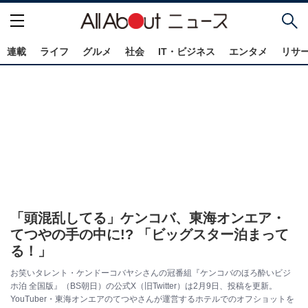
連載
ライフ
グルメ
社会
IT・ビジネス
エンタメ
リサ
「頭混乱してる」ケンコバ、東海オンエア・
てつやの手の中に!? 「ビッグスター泊まって
る！」
お笑いタレント・ケンドーコバヤシさんの冠番組『ケンコバのほろ酔いビジ
ホ泊 全国版』（BS朝日）の公式X（旧Twitter）は2月9日、投稿を更新。
YouTuber・東海オンエアのてつやさんが運営するホテルでのオフショットを