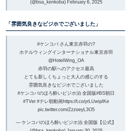
(@bsa_kenkoba)
February 6, 2025
「雰囲気良きなビジホでございました」
#ケンコバ
さん東京赤羽の?
ホテルウィングインターナショナル東京赤羽
@HotelWing_OA
赤羽の駅へのアクセス最高
とても新しくちょっと大人の感じのする
雰囲気良きなビジホでございました
#ケンコバのほろ酔いビジホ泊
全国版
#BS朝日
#TVer
#テレ朝動画
https://t.co/yrLUwiplKe
pic.twitter.com/ZzzoeyL3O5
— ケンコバのほろ酔いビジホ泊 全国版【公式】
(@bsa_kenkoba)
January 30, 2025