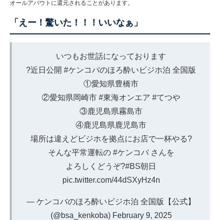
オールアバウトに還元されることがあります。
「えー！驚いた！！！いいなぁ」
いつもお世話になっております
?近日公開
#ケンコバのほろ酔いビジホ泊
全国版
①愛知県豊橋市
②愛知県岡崎市
#東海オンエア
#てつや
③鹿児島県霧島市
④鹿児島県鹿児島市
場所は違えどビジホを拠点にお店で一杯やる?
そんな平常運転の
#ケンコバ
さんを
よろしくどうぞ?
#BS朝日
pic.twitter.com/44dSXyHz4n
— ケンコバのほろ酔いビジホ泊 全国版【公式】
(@bsa_kenkoba)
February 9, 2025