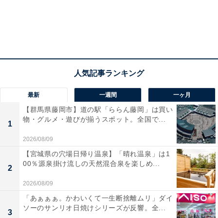
最新
一週間
一ヶ月
【群馬県藤岡市】道の駅「ららん藤岡」は買い
物・グルメ・遊びが揃うスポット。全国で...
1
2026/08/09
【宮城県の穴場日帰り温泉】「晴れ温泉」は1
00％源泉掛け流しの天然混合泉を楽しめ...
2
2026/08/09
「あぁぁぁ。かわいくて一生断捨離ムリ」ダイ
ソーのサンリオ日焼けシリーズが反響。全...
3