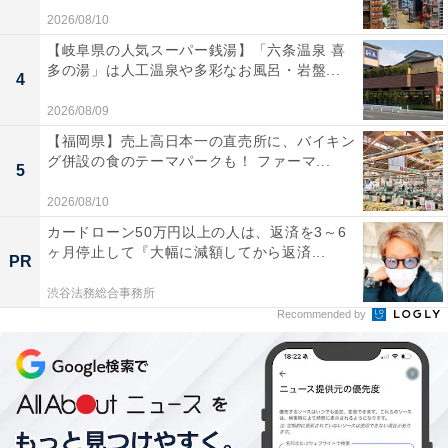
2026/08/10
【岐阜県の人気スーパー銭湯】「六条温泉 喜
多の湯」は人工温泉や多彩なお風呂・岩盤...
4
2026/08/09
【福岡県】売上高日本一の直売所に、バイキン
グ併設の食のテーマパークも！ ファーマ...
5
2026/08/10
カードローン50万円以上の人は、返済を3～6
ヶ月停止して『大幅に減額してから返済...
PR
渋谷法務総合事務所
Recommended by